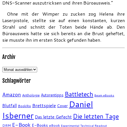
DNS-Scanner auszutricksen und ihren Büroausweis.“
Ohne mit der Wimper zu zucken zog Helena ihre
Laserpistole, stellte sie auf einen konstanten, kurzen
Strahl und schnitt der Toten beide Hände ab. Den
Büroausweis hatte sie sich bereits an die Brust geheftet,
sie musste ihn im ersten Stock gefunden haben.
Archiv
Archiv
Schlagwörter
Battletech
Amazon
Autorentipps
Anthologie
Beam eBooks
Daniel
Brettspiele
Blutfall
Cover
BookRix
Isberner
Die letzten Tage
Das letzte Gefecht
E-Book
E-Books
DRM
eBook
Experimental Technical Readout