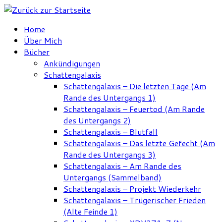
Zum
Inhalt
Home
springen
Über Mich
Bücher
Ankündigungen
Schattengalaxis
Schattengalaxis – Die letzten Tage (Am
Rande des Untergangs 1)
Schattengalaxis – Feuertod (Am Rande
des Untergangs 2)
Schattengalaxis – Blutfall
Schattengalaxis – Das letzte Gefecht (Am
Rande des Untergangs 3)
Schattengalaxis – Am Rande des
Untergangs (Sammelband)
Schattengalaxis – Projekt Wiederkehr
Schattengalaxis – Trügerischer Frieden
(Alte Feinde 1)