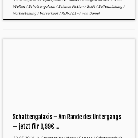
Welten
/
Schattengalaxis
/
Science Fiction
/
SciFi
/
Selfpublishing
/
Vorbestellung
/
Vorverkauf
/
XDV3Z1-7
von
Daniel
Schattengalaxis – Am Rande des Untergangs
— jetzt für 0,99€ ...
22.05.2016
in
Gewinnspiele
/
News
/
Romane
/
Schattengalaxis