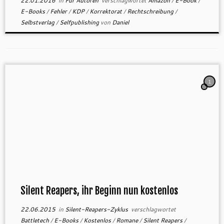
22.01.2016
in
Für Autoren
verschlagwortet
Amazon
/
E-Book
/
E-Books
/
Fehler
/
KDP
/
Korrektorat
/
Rechtschreibung
/
Selbstverlag
/
Selfpublishing
von
Daniel
1
Silent Reapers, ihr Beginn nun kostenlos
22.06.2015
in
Silent-Reapers-Zyklus
verschlagwortet
Battletech
/
E-Books
/
Kostenlos
/
Romane
/
Silent Reapers
/