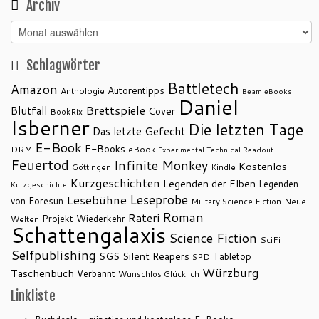
Archiv
Archiv
Schlagwörter
Battletech
Amazon
Autorentipps
Anthologie
Beam eBooks
Daniel
Brettspiele
Blutfall
Cover
BookRix
Isberner
Die letzten Tage
Das letzte Gefecht
E-Book
E-Books
DRM
eBook
Experimental Technical Readout
Feuertod
Infinite Monkey
Kostenlos
Göttingen
Kindle
Kurzgeschichten
Legenden der Elben
Legenden
Kurzgeschichte
Leseprobe
Lesebühne
von Foresun
Military Science Fiction
Neue
Roman
Rateri
Projekt Wiederkehr
Welten
Schattengalaxis
Science Fiction
SciFi
Selfpublishing
SGS
Silent Reapers
Tabletop
SPD
Würzburg
Taschenbuch
Verbannt
Wunschlos Glücklich
Linkliste