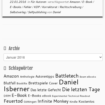
22.01.2016
in
Für Autoren
verschlagwortet
Amazon
/
E-Book
/
E-Books
/
Fehler
/
KDP
/
Korrektorat
/
Rechtschreibung
/
Selbstverlag
/
Selfpublishing
von
Daniel
Archiv
Archiv
Schlagwörter
Battletech
Amazon
Autorentipps
Anthologie
Beam eBooks
Daniel
Brettspiele
Blutfall
Cover
BookRix
Isberner
Die letzten Tage
Das letzte Gefecht
E-Book
E-Books
DRM
eBook
Experimental Technical Readout
Feuertod
Infinite Monkey
Kostenlos
Göttingen
Kindle