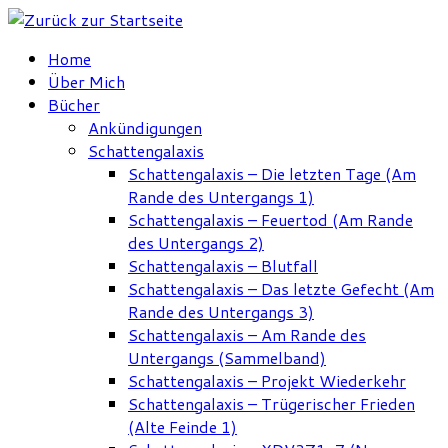
Zum
Inhalt
Home
springen
Über Mich
Bücher
Ankündigungen
Schattengalaxis
Schattengalaxis – Die letzten Tage (Am
Rande des Untergangs 1)
Schattengalaxis – Feuertod (Am Rande
des Untergangs 2)
Schattengalaxis – Blutfall
Schattengalaxis – Das letzte Gefecht (Am
Rande des Untergangs 3)
Schattengalaxis – Am Rande des
Untergangs (Sammelband)
Schattengalaxis – Projekt Wiederkehr
Schattengalaxis – Trügerischer Frieden
(Alte Feinde 1)