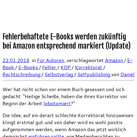
Fehlerbehaftete E-Books werden zukünftig
bei Amazon entsprechend markiert (Update)
22.01.2016
in
Für Autoren
verschlagwortet
Amazon
/
E-
Book
/
E-Books
/
Fehler
/
KDP
/
Korrektorat
/
Rechtschreibung
/
Selbstverlag
/
Selfpublishing
von
Daniel
Wer hat nicht schon vor einem Buch gesessen und sich
gedacht: “Heilige Scheiße, haben die ihren Korrektor vor
Beginn der Arbeit
lobotomiert
?”
Die Idee, auf ein derart schlechte Korrektorat hinzuweisen
klingt erstmal gut und von daher wird es wohl positiv
aufgenommen werden, wenn Amazon das jetzt wirklich
demnächst
einführen sollte
, wie Medienberichten zu