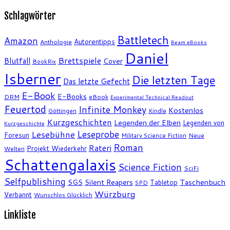
Schlagwörter
Battletech
Amazon
Autorentipps
Anthologie
Beam eBooks
Daniel
Brettspiele
Blutfall
Cover
BookRix
Isberner
Die letzten Tage
Das letzte Gefecht
E-Book
E-Books
DRM
eBook
Experimental Technical Readout
Feuertod
Infinite Monkey
Kostenlos
Göttingen
Kindle
Kurzgeschichten
Legenden der Elben
Legenden von
Kurzgeschichte
Leseprobe
Lesebühne
Foresun
Military Science Fiction
Neue
Roman
Rateri
Projekt Wiederkehr
Welten
Schattengalaxis
Science Fiction
SciFi
Selfpublishing
SGS
Silent Reapers
Taschenbuch
Tabletop
SPD
Würzburg
Verbannt
Wunschlos Glücklich
Linkliste