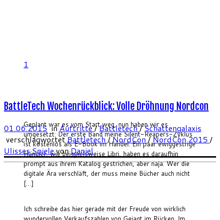
1
BattleTech Wochenrückblick: Volle Dröhnung Nordcon
Geplant war es vom Start weg, nun haben wir es
01.06.2015
in
Auftritte
/
Battletech
/
Schattengalaxis
umgesetzt: Der erste Band meine Silent-Reapers-Zyklus
verschlagwortet
Battletech
/
NordCon
/
NordCon 2015
/
ist kostenlos als E-Book im Handel. Ein paar ewiggestrige
Ulisses Spiele
von
Daniel
Händler, wie beispielsweise Libri, haben es daraufhin
prompt aus ihrem Katalog gestrichen, aber naja. Wer die
digitale Ära verschläft, der muss meine Bücher auch nicht
[…]
Ich schreibe das hier gerade mit der Freude von wirklich
wundervollen Verkaufszahlen von Gejagt im Rücken. Im