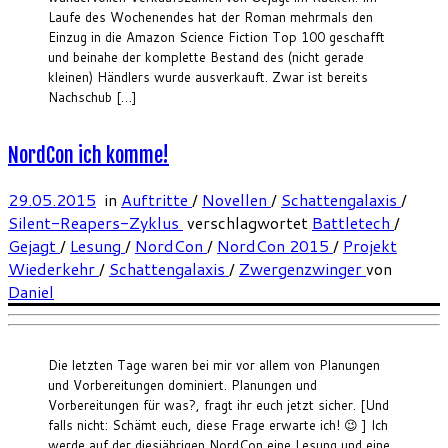
Laufe des Wochenendes hat der Roman mehrmals den
Einzug in die Amazon Science Fiction Top 100 geschafft
und beinahe der komplette Bestand des (nicht gerade
kleinen) Händlers wurde ausverkauft. Zwar ist bereits
Nachschub […]
NordCon ich komme!
29.05.2015
in
Auftritte
/
Novellen
/
Schattengalaxis
/
Silent-Reapers-Zyklus
verschlagwortet
Battletech
/
Gejagt
/
Lesung
/
NordCon
/
NordCon 2015
/
Projekt
Wiederkehr
/
Schattengalaxis
/
Zwergenzwinger
von
Daniel
Die letzten Tage waren bei mir vor allem von Planungen
und Vorbereitungen dominiert. Planungen und
Vorbereitungen für was?, fragt ihr euch jetzt sicher. [Und
falls nicht: Schämt euch, diese Frage erwarte ich! 😉 ] Ich
werde auf der diesjährigen NordCon eine Lesung und eine