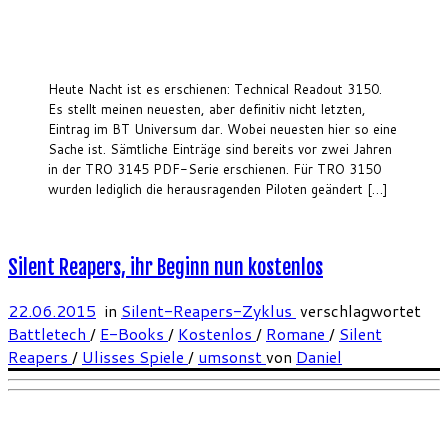
Heute Nacht ist es erschienen: Technical Readout 3150.
Es stellt meinen neuesten, aber definitiv nicht letzten,
Eintrag im BT Universum dar. Wobei neuesten hier so eine
Sache ist. Sämtliche Einträge sind bereits vor zwei Jahren
in der TRO 3145 PDF-Serie erschienen. Für TRO 3150
wurden lediglich die herausragenden Piloten geändert […]
Silent Reapers, ihr Beginn nun kostenlos
22.06.2015
in
Silent-Reapers-Zyklus
verschlagwortet
Battletech
/
E-Books
/
Kostenlos
/
Romane
/
Silent
Reapers
/
Ulisses Spiele
/
umsonst
von
Daniel