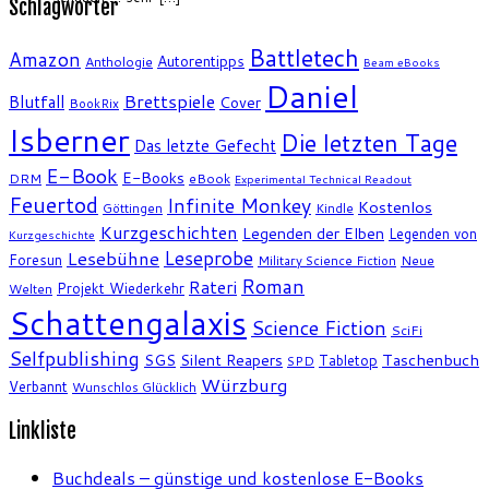
Schlagwörter
Battletech
Amazon
Autorentipps
Anthologie
Beam eBooks
Daniel
Brettspiele
Blutfall
Cover
BookRix
Isberner
Die letzten Tage
Das letzte Gefecht
E-Book
E-Books
DRM
eBook
Experimental Technical Readout
Feuertod
Infinite Monkey
Kostenlos
Göttingen
Kindle
Kurzgeschichten
Legenden der Elben
Legenden von
Kurzgeschichte
Leseprobe
Lesebühne
Foresun
Military Science Fiction
Neue
Roman
Rateri
Projekt Wiederkehr
Welten
Schattengalaxis
Science Fiction
SciFi
Selfpublishing
SGS
Silent Reapers
Taschenbuch
Tabletop
SPD
Würzburg
Verbannt
Wunschlos Glücklich
Linkliste
Buchdeals – günstige und kostenlose E-Books