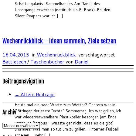
Schattengalaxis-Sammelbandes Am Rande des
Untergangs erwerben (natürlich als E-Book). Bei den
Silent Reapers war ich […]
Wochenrückblick – Ideen sammeln, Ziele setzen
16.04.2015
in
Wochenrückblick
verschlagwortet
Battletech
/
Taschenbücher
von
Daniel
Beitragsnavigation
←
Ältere Beiträge
Heute mal ein paar Worte zum Wetter? Gestern war in
Göttingen der erste “echte” Sommertag. Ich war grillen, ich
Archiv
war wiederverwendbare Plastikteller besorgen (am Ende
wurde es Bambus – wusste gar nicht, dass es die gibt)
Archiv
und alles, was man so tut um zu grillen. Hinterher Fußball
schauen … sehr […]