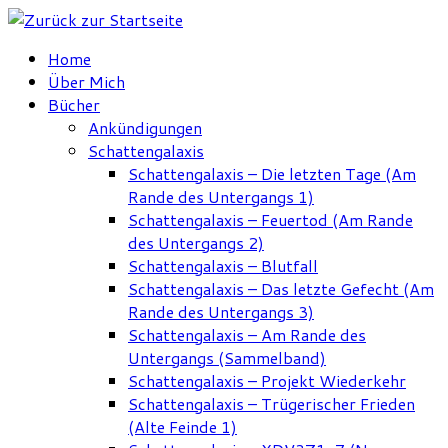
Zum
Inhalt
Home
springen
Über Mich
Bücher
Ankündigungen
Schattengalaxis
Schattengalaxis – Die letzten Tage (Am
Rande des Untergangs 1)
Schattengalaxis – Feuertod (Am Rande
des Untergangs 2)
Schattengalaxis – Blutfall
Schattengalaxis – Das letzte Gefecht (Am
Rande des Untergangs 3)
Schattengalaxis – Am Rande des
Untergangs (Sammelband)
Schattengalaxis – Projekt Wiederkehr
Schattengalaxis – Trügerischer Frieden
(Alte Feinde 1)