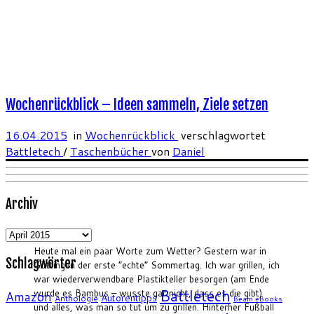
Wochenrückblick – Ideen sammeln, Ziele setzen
16.04.2015
in
Wochenrückblick
verschlagwortet
Battletech
/
Taschenbücher
von
Daniel
Archiv
Archiv
Heute mal ein paar Worte zum Wetter? Gestern war in
Schlagwörter
Göttingen der erste “echte” Sommertag. Ich war grillen, ich
war wiederverwendbare Plastikteller besorgen (am Ende
Battletech
wurde es Bambus – wusste gar nicht, dass es die gibt)
Amazon
Autorentipps
Anthologie
Beam eBooks
und alles, was man so tut um zu grillen. Hinterher Fußball