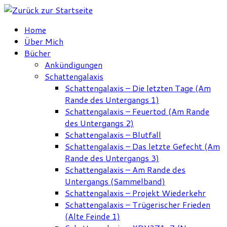
Zum
Inhalt
Home
springen
Über Mich
Bücher
Ankündigungen
Schattengalaxis
Schattengalaxis – Die letzten Tage (Am
Rande des Untergangs 1)
Schattengalaxis – Feuertod (Am Rande
des Untergangs 2)
Schattengalaxis – Blutfall
Schattengalaxis – Das letzte Gefecht (Am
Rande des Untergangs 3)
Schattengalaxis – Am Rande des
Untergangs (Sammelband)
Schattengalaxis – Projekt Wiederkehr
Schattengalaxis – Trügerischer Frieden
(Alte Feinde 1)