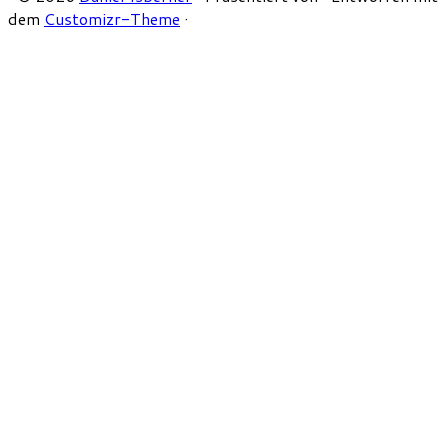
dem
Customizr-Theme
·