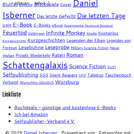
Daniel
schauen … sehr […]
Brettspiele
Blutfall
Cover
BookRix
Isberner
Die letzten Tage
Das letzte Gefecht
E-Book
E-Books
DRM
eBook
Experimental Technical Readout
Feuertod
Infinite Monkey
Kostenlos
Göttingen
Kindle
Kurzgeschichten
Legenden der Elben
Legenden von
Kurzgeschichte
Leseprobe
Lesebühne
Foresun
Military Science Fiction
Neue
Roman
Rateri
Projekt Wiederkehr
Welten
Schattengalaxis
Science Fiction
SciFi
Selfpublishing
SGS
Silent Reapers
Taschenbuch
Tabletop
SPD
Würzburg
Verbannt
Wunschlos Glücklich
Linkliste
Buchdeals – günstige und kostenlose E-Books
Ich bei Amazon
Selfpublisher-Verband e.V.
·
© 2026
Daniel Isberner
·
Präsentiert von
·
Entworfen mit