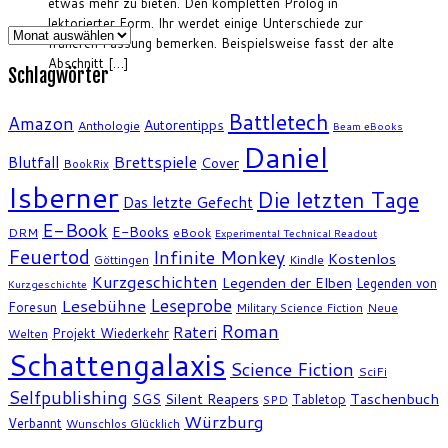
etwas mehr zu bieten. Den kompletten Prolog in
lektorierter Form. Ihr werdet einige Unterschiede zur
Archiv
früheren Fassung bemerken. Beispielsweise fasst der alte
Abschnitt […]
Schlagwörter
Battletech
Amazon
Autorentipps
Anthologie
Beam eBooks
Daniel
Brettspiele
Blutfall
Cover
BookRix
Isberner
Die letzten Tage
Das letzte Gefecht
E-Book
E-Books
DRM
eBook
Experimental Technical Readout
Feuertod
Infinite Monkey
Kostenlos
Göttingen
Kindle
Kurzgeschichten
Legenden der Elben
Legenden von
Kurzgeschichte
Leseprobe
Lesebühne
Foresun
Military Science Fiction
Neue
Roman
Rateri
Projekt Wiederkehr
Welten
Schattengalaxis
Science Fiction
SciFi
Selfpublishing
SGS
Silent Reapers
Taschenbuch
Tabletop
SPD
Würzburg
Verbannt
Wunschlos Glücklich