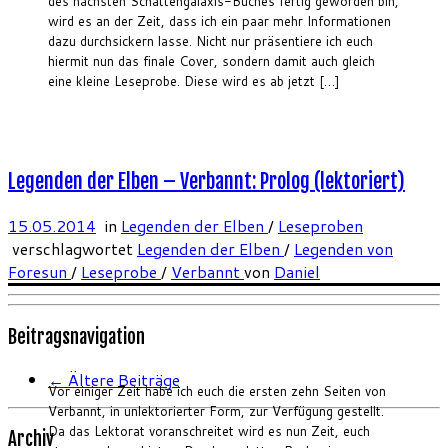
des nächsten Schattengalaxis-Buches fertig geworden bin,
wird es an der Zeit, dass ich ein paar mehr Informationen
dazu durchsickern lasse. Nicht nur präsentiere ich euch
hiermit nun das finale Cover, sondern damit auch gleich
eine kleine Leseprobe. Diese wird es ab jetzt […]
Legenden der Elben – Verbannt: Prolog (lektoriert)
15.05.2014
in
Legenden der Elben
/
Leseproben
verschlagwortet
Legenden der Elben
/
Legenden von
Foresun
/
Leseprobe
/
Verbannt
von
Daniel
Beitragsnavigation
←
Ältere Beiträge
Vor einiger Zeit habe ich euch die ersten zehn Seiten von
Verbannt, in unlektorierter Form, zur Verfügung gestellt.
Da das Lektorat voranschreitet wird es nun Zeit, euch
Archiv