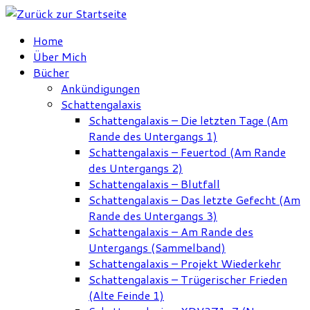
Zum
Inhalt
Home
springen
Über Mich
Bücher
Ankündigungen
Schattengalaxis
Schattengalaxis – Die letzten Tage (Am
Rande des Untergangs 1)
Schattengalaxis – Feuertod (Am Rande
des Untergangs 2)
Schattengalaxis – Blutfall
Schattengalaxis – Das letzte Gefecht (Am
Rande des Untergangs 3)
Schattengalaxis – Am Rande des
Untergangs (Sammelband)
Schattengalaxis – Projekt Wiederkehr
Schattengalaxis – Trügerischer Frieden
(Alte Feinde 1)