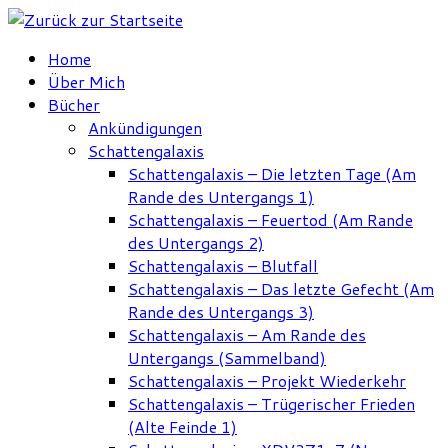
Zum
Inhalt
Home
springen
Über Mich
Bücher
Ankündigungen
Schattengalaxis
Schattengalaxis – Die letzten Tage (Am
Rande des Untergangs 1)
Schattengalaxis – Feuertod (Am Rande
des Untergangs 2)
Schattengalaxis – Blutfall
Schattengalaxis – Das letzte Gefecht (Am
Rande des Untergangs 3)
Schattengalaxis – Am Rande des
Untergangs (Sammelband)
Schattengalaxis – Projekt Wiederkehr
Schattengalaxis – Trügerischer Frieden
(Alte Feinde 1)