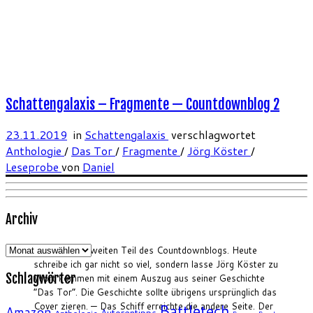
Schattengalaxis – Fragmente — Countdownblog 2
23.11.2019
in
Schattengalaxis
verschlagwortet
Anthologie
/
Das Tor
/
Fragmente
/
Jörg Köster
/
Leseprobe
von
Daniel
Archiv
Archiv
Zeit für den zweiten Teil des Countdownblogs. Heute
schreibe ich gar nicht so viel, sondern lasse Jörg Köster zu
Schlagwörter
Wort kommen mit einem Auszug aus seiner Geschichte
“Das Tor”. Die Geschichte sollte übrigens ursprünglich das
Cover zieren. — Das Schiff erreichte die andere Seite. Der
Battletech
Amazon
Autorentipps