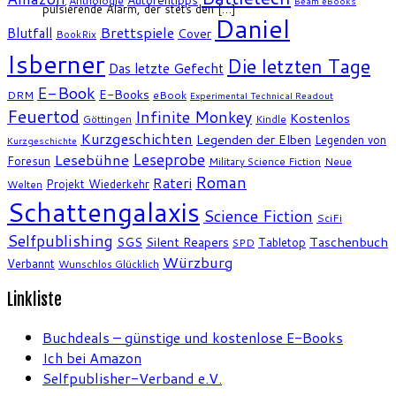
Anthologie
Beam eBooks
pulsierende Alarm, der stets den […]
Daniel
Brettspiele
Blutfall
Cover
BookRix
Isberner
Die letzten Tage
Das letzte Gefecht
E-Book
E-Books
DRM
eBook
Experimental Technical Readout
Feuertod
Infinite Monkey
Kostenlos
Göttingen
Kindle
Kurzgeschichten
Legenden der Elben
Legenden von
Kurzgeschichte
Leseprobe
Lesebühne
Foresun
Military Science Fiction
Neue
Roman
Rateri
Projekt Wiederkehr
Welten
Schattengalaxis
Science Fiction
SciFi
Selfpublishing
SGS
Silent Reapers
Taschenbuch
Tabletop
SPD
Würzburg
Verbannt
Wunschlos Glücklich
Linkliste
Buchdeals – günstige und kostenlose E-Books
Ich bei Amazon
Selfpublisher-Verband e.V.