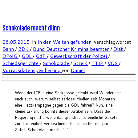
Schokolade macht dünn
28.05.2015
in
In den Weiten gefunden
verschlagwortet
Bahn
/
BDK
/
Bund Deutscher Kriminalbeamter
/
Diät
/
DPolG
/
GDL
/
GdP
/
Gewerkschaft der Polizei
/
Schiedsgerichte
/
Schokolade
/
Streik
/
TTIP
/
VDS
/
Vorratsdatenspeicherung
von
Daniel
Wenn der ICE in eine Sackgasse gelenkt wird Wundert ihr
euch auch, warum selbst seriöse Medien seit Monaten
eine Hetzkampagne gegen die GDL fahren? Nun, eine
kleine Erklärung könnte dieser Artikel sein. Dass die
Regierung mittlerweile das grundrechtsfeindliche Gesetz
zur Tarifeinheit verabschiedet hat ist sicher nur purer
Zufall. Schokolade macht […]