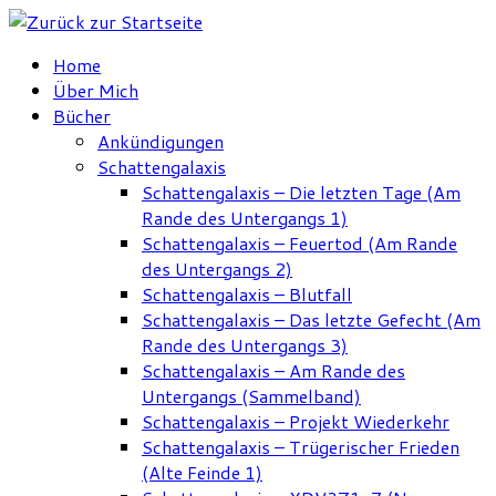
Zum
Inhalt
Home
springen
Über Mich
Bücher
Ankündigungen
Schattengalaxis
Schattengalaxis – Die letzten Tage (Am
Rande des Untergangs 1)
Schattengalaxis – Feuertod (Am Rande
des Untergangs 2)
Schattengalaxis – Blutfall
Schattengalaxis – Das letzte Gefecht (Am
Rande des Untergangs 3)
Schattengalaxis – Am Rande des
Untergangs (Sammelband)
Schattengalaxis – Projekt Wiederkehr
Schattengalaxis – Trügerischer Frieden
(Alte Feinde 1)