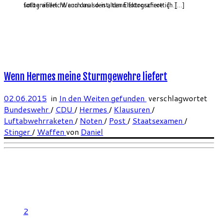
fotografiert. Wenn das so ist, dann fotografiere ich […]
sollte vielleicht auch mal den alten Elektroschrott […]
Wenn Hermes meine Sturmgewehre liefert
02.06.2015
in
In den Weiten gefunden
verschlagwortet
Bundeswehr
/
CDU
/
Hermes
/
Klausuren
/
Luftabwehrraketen
/
Noten
/
Post
/
Staatsexamen
/
Stinger
/
Waffen
von
Daniel
2