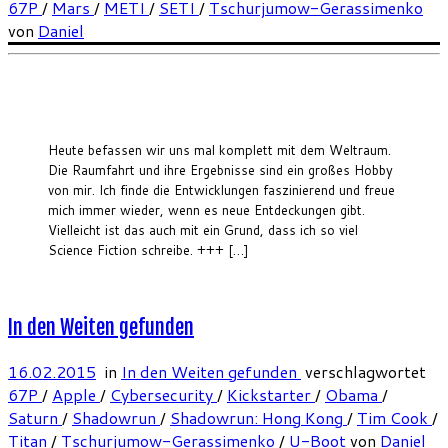
67P
/
Mars
/
METI
/
SETI
/
Tschurjumow-Gerassimenko
von
Daniel
Heute befassen wir uns mal komplett mit dem Weltraum.
Die Raumfahrt und ihre Ergebnisse sind ein großes Hobby
von mir. Ich finde die Entwicklungen faszinierend und freue
mich immer wieder, wenn es neue Entdeckungen gibt.
Vielleicht ist das auch mit ein Grund, dass ich so viel
Science Fiction schreibe. +++ […]
In den Weiten gefunden
16.02.2015
in
In den Weiten gefunden
verschlagwortet
67P
/
Apple
/
Cybersecurity
/
Kickstarter
/
Obama
/
Saturn
/
Shadowrun
/
Shadowrun: Hong Kong
/
Tim Cook
/
Titan
/
Tschurjumow-Gerassimenko
/
U-Boot
von
Daniel