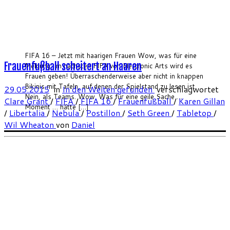
FIFA 16 – Jetzt mit haarigen Frauen Wow, was für eine
Frauenfußball scheitert an Haaren
Meldung. Im nächsten FIFA von Electronic Arts wird es
Frauen geben! Überraschenderweise aber nicht in knappen
Bikinis mit Tafeln, auf denen der Spielstand zu lesen ist.
29.05.2015
in
In den Weiten gefunden
verschlagwortet
Nein, als Teams. Wow. Was für eine geile Sache …
Clare Grant
/
FIFA
/
FIFA 16
/
Frauenfußball
/
Karen Gillan
Moment … hätte […]
/
Libertalia
/
Nebula
/
Postillon
/
Seth Green
/
Tabletop
/
Wil Wheaton
von
Daniel