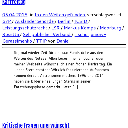
Karfreitag
03.04.2015
in
In den Weiten gefunden
verschlagwortet
67P
/
Ausländerbehörde
/
Berlin
/
ICSID
/
Leistungsschutzrecht
/
LSR
/
Markus Kompa
/
Moorburg
/
Rosetta
/
Selfpublisher Verband
/
Tschurjumow-
Gerassimenko
/
TTIP
von
Daniel
So, mal wieder Zeit für ein paar Fundstücke aus den
Weiten des Netzes. Allen Lesern meiner Bücher oder
meiner Webseite wünsche ich einen frohen Karfreitag. Ein
junger Stern entsteht Wirklich faszinierende Aufnahmen
können derzeit Astronomen machen. 1996 und 2014
haben sie Bilder eines jungen Sterns in seiner
Entstehungsphase gemacht. Jetzt […]
Kritische Fragen unerwünscht