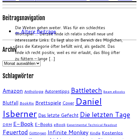
Beitragsnavigation
Die Weiten gehen weiter. Was für ein schlechtes
←
Ältere Beiträge
Wortspiel … Derzeit finde ich relativ schnell neue und
interessante Links. Es liegt also im Bereich des Möglichen,
dass die Kategorie öfter befüllt wird, als gedacht. Das
Archiv
finde ich recht positiv, weil es mir erlaubt, das Blog öfter
zu füttern – lange […]
Archiv
Schlagwörter
Battletech
Amazon
Autorentipps
Anthologie
Beam eBooks
Daniel
Brettspiele
Blutfall
Cover
BookRix
Isberner
Die letzten Tage
Das letzte Gefecht
E-Book
E-Books
DRM
eBook
Experimental Technical Readout
Feuertod
Infinite Monkey
Kostenlos
Göttingen
Kindle