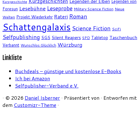
Kurzgeschichten
Legenden der Elben
Legenden von
Kurzgeschichte
Leseprobe
Lesebühne
Foresun
Military Science Fiction
Neue
Roman
Rateri
Projekt Wiederkehr
Welten
Schattengalaxis
Science Fiction
SciFi
Selfpublishing
SGS
Silent Reapers
Taschenbuch
Tabletop
SPD
Würzburg
Verbannt
Wunschlos Glücklich
Linkliste
Buchdeals – günstige und kostenlose E-Books
Ich bei Amazon
Selfpublisher-Verband e.V.
·
© 2026
Daniel Isberner
·
Präsentiert von
·
Entworfen mit
dem
Customizr-Theme
·