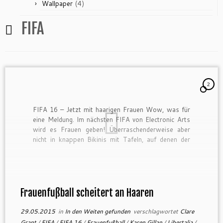
(4)
Wallpaper
FIFA
2
FIFA 16 – Jetzt mit haarigen Frauen Wow, was für
eine Meldung. Im nächsten FIFA von Electronic Arts
wird es Frauen geben! Überraschenderweise aber
nicht in knappen Bikinis mit Tafeln, auf denen der
Spielstand zu lesen ist. Nein, als Teams. Wow. Was
für eine geile Sache … Moment … hätte […]
Frauenfußball scheitert an Haaren
29.05.2015
in
In den Weiten gefunden
verschlagwortet
Clare
Grant
/
FIFA
/
FIFA 16
/
Frauenfußball
/
Karen Gillan
/
Libertalia
/