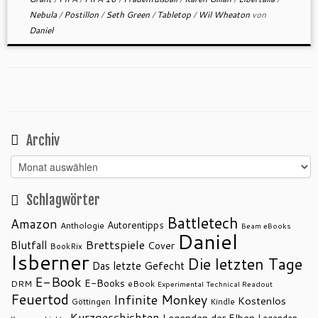
Nebula
/
Postillon
/
Seth Green
/
Tabletop
/
Wil Wheaton
von
Daniel
Archiv
Archiv
Schlagwörter
Battletech
Amazon
Autorentipps
Anthologie
Beam eBooks
Daniel
Brettspiele
Blutfall
Cover
BookRix
Isberner
Die letzten Tage
Das letzte Gefecht
E-Book
E-Books
DRM
eBook
Experimental Technical Readout
Feuertod
Infinite Monkey
Kostenlos
Göttingen
Kindle
Kurzgeschichten
Legenden der Elben