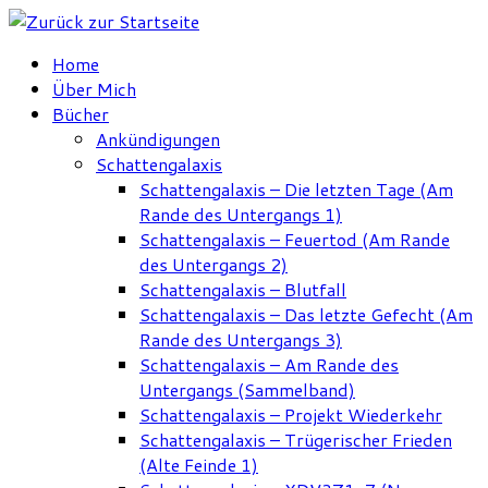
Zum
Inhalt
Home
springen
Über Mich
Bücher
Ankündigungen
Schattengalaxis
Schattengalaxis – Die letzten Tage (Am
Rande des Untergangs 1)
Schattengalaxis – Feuertod (Am Rande
des Untergangs 2)
Schattengalaxis – Blutfall
Schattengalaxis – Das letzte Gefecht (Am
Rande des Untergangs 3)
Schattengalaxis – Am Rande des
Untergangs (Sammelband)
Schattengalaxis – Projekt Wiederkehr
Schattengalaxis – Trügerischer Frieden
(Alte Feinde 1)