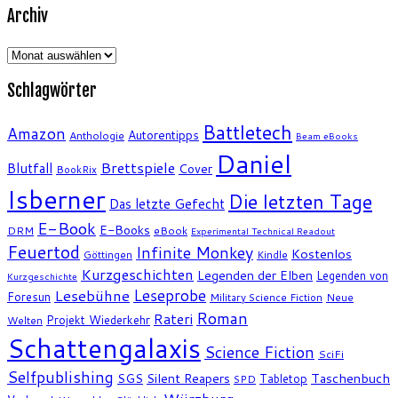
Archiv
Archiv
Schlagwörter
Battletech
Amazon
Autorentipps
Anthologie
Beam eBooks
Daniel
Brettspiele
Blutfall
Cover
BookRix
Isberner
Die letzten Tage
Das letzte Gefecht
E-Book
E-Books
DRM
eBook
Experimental Technical Readout
Feuertod
Infinite Monkey
Kostenlos
Göttingen
Kindle
Kurzgeschichten
Legenden der Elben
Legenden von
Kurzgeschichte
Leseprobe
Lesebühne
Foresun
Military Science Fiction
Neue
Roman
Rateri
Projekt Wiederkehr
Welten
Schattengalaxis
Science Fiction
SciFi
Selfpublishing
SGS
Silent Reapers
Taschenbuch
Tabletop
SPD