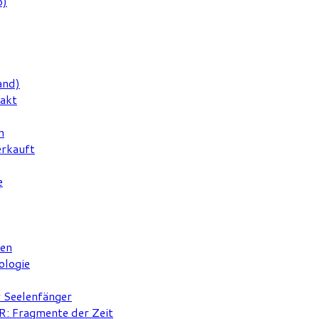
6)
and)
rakt
n
erkauft
e
ten
ologie
r Seelenfänger
 Fragmente der Zeit