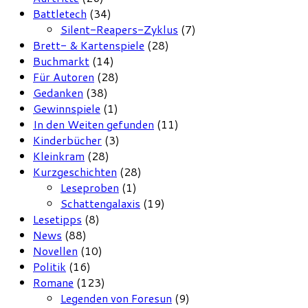
Battletech
(34)
Silent-Reapers-Zyklus
(7)
Brett- & Kartenspiele
(28)
Buchmarkt
(14)
Für Autoren
(28)
Gedanken
(38)
Gewinnspiele
(1)
In den Weiten gefunden
(11)
Kinderbücher
(3)
Kleinkram
(28)
Kurzgeschichten
(28)
Leseproben
(1)
Schattengalaxis
(19)
Lesetipps
(8)
News
(88)
Novellen
(10)
Politik
(16)
Romane
(123)
Legenden von Foresun
(9)