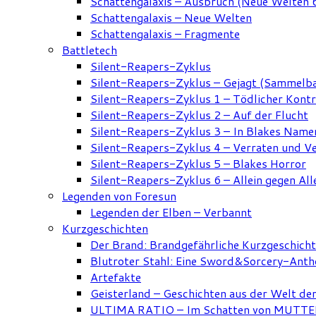
Schattengalaxis – Ausbruch (Neue Welten 
Schattengalaxis – Neue Welten
Schattengalaxis – Fragmente
Battletech
Silent-Reapers-Zyklus
Silent-Reapers-Zyklus – Gejagt (Sammelb
Silent-Reapers-Zyklus 1 – Tödlicher Kont
Silent-Reapers-Zyklus 2 – Auf der Flucht
Silent-Reapers-Zyklus 3 – In Blakes Name
Silent-Reapers-Zyklus 4 – Verraten und V
Silent-Reapers-Zyklus 5 – Blakes Horror
Silent-Reapers-Zyklus 6 – Allein gegen All
Legenden von Foresun
Legenden der Elben – Verbannt
Kurzgeschichten
Der Brand: Brandgefährliche Kurzgeschich
Blutroter Stahl: Eine Sword&Sorcery-Anth
Artefakte
Geisterland – Geschichten aus der Welt de
ULTIMA RATIO – Im Schatten von MUTTER: