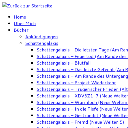
Zum
Inhalt
Home
springen
Über Mich
Bücher
Ankündigungen
Schattengalaxis
Schattengalaxis – Die letzten Tage (Am Ra
Schattengalaxis – Feuertod (Am Rande des
Schattengalaxis – Blutfall
Schattengalaxis – Das letzte Gefecht (Am 
Schattengalaxis – Am Rande des Untergan
Schattengalaxis – Projekt Wiederkehr
Schattengalaxis – Trügerischer Frieden (Alt
Schattengalaxis – XDV3Z1-7 (Neue Welten
Schattengalaxis – Wurmloch (Neue Welten
Schattengalaxis – In die Tiefe (Neue Welten
Schattengalaxis – Gestrandet (Neue Welten
Schattengalaxis – Fremd (Neue Welten 5)