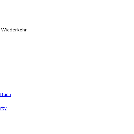
t Wiederkehr
 Buch
rty