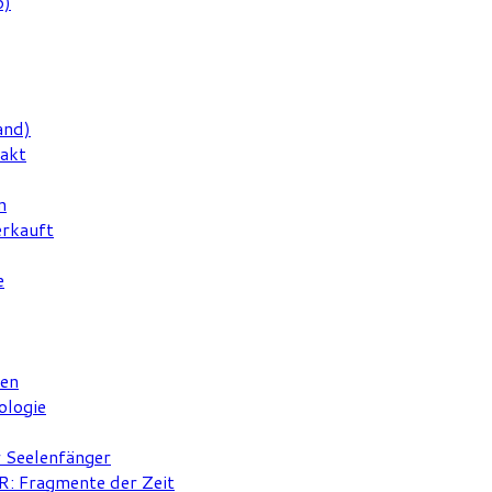
6)
and)
rakt
n
erkauft
e
ten
ologie
r Seelenfänger
 Fragmente der Zeit