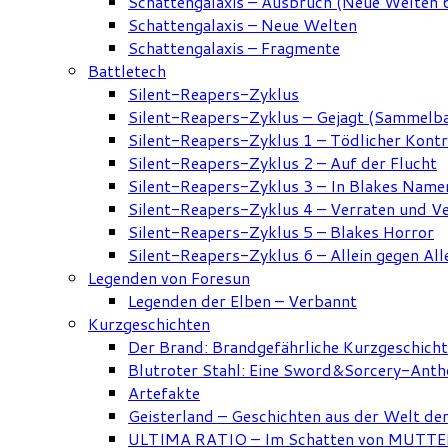
Schattengalaxis – Ausbruch (Neue Welten 
Schattengalaxis – Neue Welten
Schattengalaxis – Fragmente
Battletech
Silent-Reapers-Zyklus
Silent-Reapers-Zyklus – Gejagt (Sammelb
Silent-Reapers-Zyklus 1 – Tödlicher Kont
Silent-Reapers-Zyklus 2 – Auf der Flucht
Silent-Reapers-Zyklus 3 – In Blakes Name
Silent-Reapers-Zyklus 4 – Verraten und V
Silent-Reapers-Zyklus 5 – Blakes Horror
Silent-Reapers-Zyklus 6 – Allein gegen All
Legenden von Foresun
Legenden der Elben – Verbannt
Kurzgeschichten
Der Brand: Brandgefährliche Kurzgeschich
Blutroter Stahl: Eine Sword&Sorcery-Anth
Artefakte
Geisterland – Geschichten aus der Welt de
ULTIMA RATIO – Im Schatten von MUTTER: