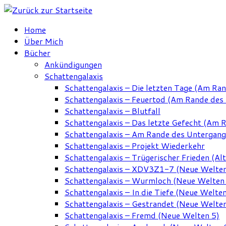
Zum
Inhalt
Home
springen
Über Mich
Bücher
Ankündigungen
Schattengalaxis
Schattengalaxis – Die letzten Tage (Am Ra
Schattengalaxis – Feuertod (Am Rande des
Schattengalaxis – Blutfall
Schattengalaxis – Das letzte Gefecht (Am 
Schattengalaxis – Am Rande des Untergan
Schattengalaxis – Projekt Wiederkehr
Schattengalaxis – Trügerischer Frieden (Alt
Schattengalaxis – XDV3Z1-7 (Neue Welten
Schattengalaxis – Wurmloch (Neue Welten
Schattengalaxis – In die Tiefe (Neue Welten
Schattengalaxis – Gestrandet (Neue Welten
Schattengalaxis – Fremd (Neue Welten 5)