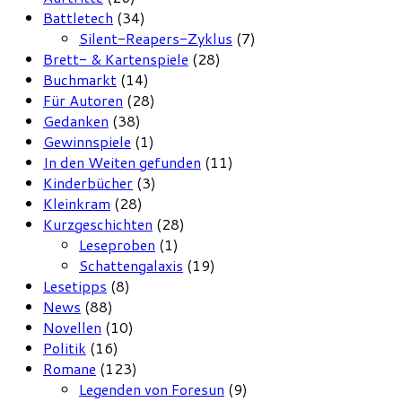
Battletech
(34)
Silent-Reapers-Zyklus
(7)
Brett- & Kartenspiele
(28)
Buchmarkt
(14)
Für Autoren
(28)
Gedanken
(38)
Gewinnspiele
(1)
In den Weiten gefunden
(11)
Kinderbücher
(3)
Kleinkram
(28)
Kurzgeschichten
(28)
Leseproben
(1)
Schattengalaxis
(19)
Lesetipps
(8)
News
(88)
Novellen
(10)
Politik
(16)
Romane
(123)
Legenden von Foresun
(9)