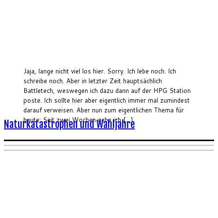
Jaja, lange nicht viel los hier. Sorry. Ich lebe noch. Ich
schreibe noch. Aber in letzter Zeit hauptsächlich
Battletech, weswegen ich dazu dann auf der HPG Station
poste. Ich sollte hier aber eigentlich immer mal zumindest
darauf verweisen. Aber nun zum eigentlichen Thema für
heute: Seit zwei Wochen gebe ich […]
Naturkatastrophen und Wahljahre