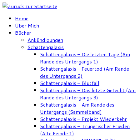
Zum
Inhalt
Home
springen
Über Mich
Bücher
Ankündigungen
Schattengalaxis
Schattengalaxis – Die letzten Tage (Am
Rande des Untergangs 1)
Schattengalaxis – Feuertod (Am Rande
des Untergangs 2)
Schattengalaxis – Blutfall
Schattengalaxis – Das letzte Gefecht (Am
Rande des Untergangs 3)
Schattengalaxis – Am Rande des
Untergangs (Sammelband)
Schattengalaxis – Projekt Wiederkehr
Schattengalaxis – Trügerischer Frieden
(Alte Feinde 1)