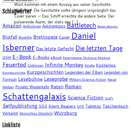
Wort kommen mit einem Auszug aus seiner Geschichte
“Das Tor”. Die Geschichte sollte übrigens ursprünglich das
Schlagwörter
Cover zieren. — Das Schiff erreichte die andere Seite. Der
pulsierende Alarm, der stets den […]
Battletech
Amazon
Autorentipps
Anthologie
Beam eBooks
Daniel
Brettspiele
Blutfall
Cover
BookRix
Isberner
Die letzten Tage
Das letzte Gefecht
E-Book
E-Books
DRM
eBook
Experimental Technical Readout
Feuertod
Infinite Monkey
Kostenlos
Göttingen
Kindle
Kurzgeschichten
Legenden der Elben
Legenden von
Kurzgeschichte
Leseprobe
Lesebühne
Foresun
Military Science Fiction
Neue
Roman
Rateri
Projekt Wiederkehr
Welten
Schattengalaxis
Science Fiction
SciFi
Selfpublishing
SGS
Silent Reapers
Taschenbuch
Tabletop
SPD
Würzburg
Verbannt
Wunschlos Glücklich
Linkliste