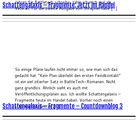
Jahren für Battletech schreibe, zähle ich mich mal als
Schattengalaxis – Fragmente: Jetzt im Handel
Veteran. Für die zweite Ausgabe von Shrapnel habe […]
So einige Pläne laufen nicht immer so, wie man sich das
gedacht hat. “Kein Plan überlebt den ersten Feindkontakt”
ist ein viel zitierter Satz in BattleTech-Romanen. Nicht
ganz grundlos. Ähnlich sieht es auch mit
Veröffentlichungsplänen aus. Ich wollte Schattengalaxis –
Fragmente heute im Handel haben. Vorher noch einen
Schattengalaxis – Fragmente – Countdownblog 3
schönen Blogbeitrag […]