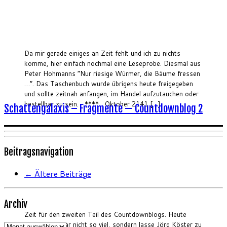
Da mir gerade einiges an Zeit fehlt und ich zu nichts
komme, hier einfach nochmal eine Leseprobe. Diesmal aus
Peter Hohmanns “Nur riesige Würmer, die Bäume fressen
…”. Das Taschenbuch wurde übrigens heute freigegeben
und sollte zeitnah anfangen, im Handel aufzutauchen oder
bestellbar zu sein. **** Oktober 2141 […]
Schattengalaxis – Fragmente — Countdownblog 2
Beitragsnavigation
←
Ältere Beiträge
Archiv
Zeit für den zweiten Teil des Countdownblogs. Heute
Archiv
schreibe ich gar nicht so viel, sondern lasse Jörg Köster zu