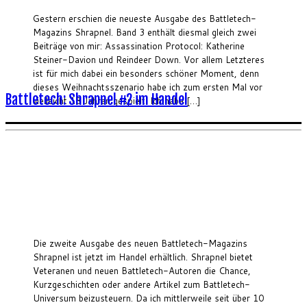
Gestern erschien die neueste Ausgabe des Battletech-
Magazins Shrapnel. Band 3 enthält diesmal gleich zwei
Beiträge von mir: Assassination Protocol: Katherine
Steiner-Davion und Reindeer Down. Vor allem Letzteres
ist für mich dabei ein besonders schöner Moment, denn
dieses Weihnachtsszenario habe ich zum ersten Mal vor
Battletech: Shrapnel #2 im Handel
vielleicht 18 Jahren gespielt. Ich habe […]
Die zweite Ausgabe des neuen Battletech-Magazins
Shrapnel ist jetzt im Handel erhältlich. Shrapnel bietet
Veteranen und neuen Battletech-Autoren die Chance,
Kurzgeschichten oder andere Artikel zum Battletech-
Universum beizusteuern. Da ich mittlerweile seit über 10