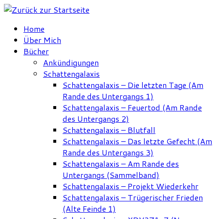
Zum
Inhalt
Home
springen
Über Mich
Bücher
Ankündigungen
Schattengalaxis
Schattengalaxis – Die letzten Tage (Am
Rande des Untergangs 1)
Schattengalaxis – Feuertod (Am Rande
des Untergangs 2)
Schattengalaxis – Blutfall
Schattengalaxis – Das letzte Gefecht (Am
Rande des Untergangs 3)
Schattengalaxis – Am Rande des
Untergangs (Sammelband)
Schattengalaxis – Projekt Wiederkehr
Schattengalaxis – Trügerischer Frieden
(Alte Feinde 1)