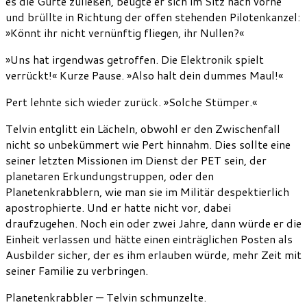
es die Gurte zuließen, beugte er sich im Sitz nach vorne
und brüllte in Richtung der offen stehenden Pilotenkanzel:
»Könnt ihr nicht vernünftig fliegen, ihr Nullen?«
»Uns hat irgendwas getroffen. Die Elektronik spielt
verrückt!« Kurze Pause. »Also halt dein dummes Maul!«
Pert lehnte sich wieder zurück. »Solche Stümper.«
Telvin entglitt ein Lächeln, obwohl er den Zwischenfall
nicht so unbekümmert wie Pert hinnahm. Dies sollte eine
seiner letzten Missionen im Dienst der PET sein, der
planetaren Erkundungstruppen, oder den
Planetenkrabblern, wie man sie im Militär despektierlich
apostrophierte. Und er hatte nicht vor, dabei
draufzugehen. Noch ein oder zwei Jahre, dann würde er die
Einheit verlassen und hätte einen einträglichen Posten als
Ausbilder sicher, der es ihm erlauben würde, mehr Zeit mit
seiner Familie zu verbringen.
Planetenkrabbler — Telvin schmunzelte.