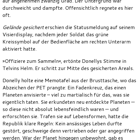
auf angenehmen zwanzig Grad. Der Untergrund war
durchweicht und dampfte. Offensichtlich regnete es hier
oft.
Gelände gesichert
erschien die Statusmeldung auf seinem
Visierdisplay, nachdem jeder Soldat das grüne
Kreissymbol auf der Bedienfläche am rechten Unterarm
aktiviert hatte.
»Offiziere zum Sammeln«, ertönte Donellys Stimme in
Telvins Helm. Er schritt zur Mitte des gesicherten Areals.
Donelly holte eine Memotafel aus der Brusttasche, wo das
Abzeichen der PET prangte: Ein Fadenkreuz, das einen
Planeten anvisierte – viel zu martialisch für das, was sie
eigentlich taten. Sie erkundeten neu entdeckte Planeten —
so diese nicht absolut lebensfeindlich waren — und
erforschten sie. Trafen sie auf Lebensformen, hatte die
Republik klare Regeln: Kein ansässiges Leben durfte
gestört, geschweige denn vertrieben oder gar angegriffen
werden. War der Planet hingegen unbewohnt, gab es