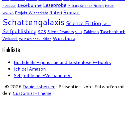
Leseprobe
Lesebühne
Foresun
Military Science Fiction
Neue
Roman
Rateri
Projekt Wiederkehr
Welten
Schattengalaxis
Science Fiction
SciFi
Selfpublishing
SGS
Silent Reapers
Taschenbuch
Tabletop
SPD
Würzburg
Verbannt
Wunschlos Glücklich
Linkliste
Buchdeals – günstige und kostenlose E-Books
Ich bei Amazon
Selfpublisher-Verband e.V.
·
© 2026
Daniel Isberner
·
Präsentiert von
·
Entworfen mit
dem
Customizr-Theme
·