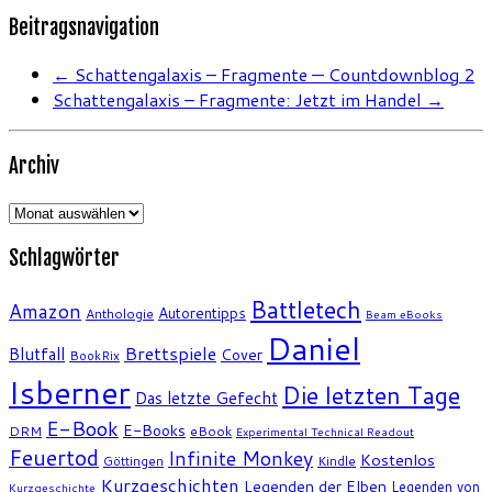
Beitragsnavigation
←
Schattengalaxis – Fragmente — Countdownblog 2
Schattengalaxis – Fragmente: Jetzt im Handel
→
Archiv
Archiv
Schlagwörter
Battletech
Amazon
Autorentipps
Anthologie
Beam eBooks
Daniel
Brettspiele
Blutfall
Cover
BookRix
Isberner
Die letzten Tage
Das letzte Gefecht
E-Book
E-Books
DRM
eBook
Experimental Technical Readout
Feuertod
Infinite Monkey
Kostenlos
Göttingen
Kindle
Kurzgeschichten
Legenden der Elben
Legenden von
Kurzgeschichte