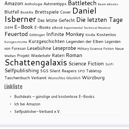
Battletech
Amazon
Autorentipps
Anthologie
Beam eBooks
Daniel
Brettspiele
Blutfall
Cover
BookRix
Isberner
Die letzten Tage
Das letzte Gefecht
E-Book
E-Books
DRM
eBook
Experimental Technical Readout
Feuertod
Infinite Monkey
Kostenlos
Göttingen
Kindle
Kurzgeschichten
Legenden der Elben
Legenden
Kurzgeschichte
Leseprobe
Lesebühne
von Foresun
Military Science Fiction
Neue
Roman
Rateri
Projekt Wiederkehr
Welten
Schattengalaxis
Science Fiction
SciFi
Selfpublishing
SGS
Silent Reapers
Tabletop
SPD
Würzburg
Taschenbuch
Verbannt
Wunschlos Glücklich
Linkliste
Buchdeals – günstige und kostenlose E-Books
Ich bei Amazon
Selfpublisher-Verband e.V.