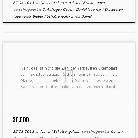
27.06.2013
in
News
/
Schattengalaxis
/
Zeichnungen
verschlagwortet
2. Auflage
/
Cover
/
Daniel Isberner
/
Die letzten
Tage
/
Peer Bieber
/
Schattengalaxis
von
Daniel
Nein, das ist nicht die Zahl der verkauften Exemplare
der Schattengalaxis (schön wär’s) sondern die
Marke, die ich soeben beim Schreiben des zweiten
Bandes überschritten habe. Um das zu feiern, dachte
ich, ich präsentiere euch das finale Cover. Und wenn
ich schon dabei bin, kann ich auch gleich den Titel
[…]
30.000
22.03.2013
in
News
/
Schattengalaxis
verschlagwortet
Cover
/