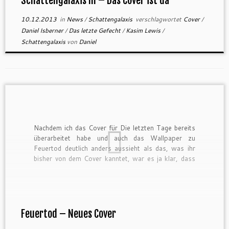
Schattengalaxis III – Das Cover ist da
10.12.2013
in
News
/
Schattengalaxis
verschlagwortet
Cover
/
Daniel Isberner
/
Das letzte Gefecht
/
Kasim Lewis
/
Schattengalaxis
von
Daniel
Nachdem ich das Cover für Die letzten Tage bereits
überarbeitet habe und auch das Wallpaper zu
Feuertod deutlich anders aussieht als das, was ihr
bisher von dem Cover kanntet, war es ja klar, dass
das vollständige Cover dem dann auch folgen würde.
Ein einzelnes Element ist vom Original erhalten
geblieben, […]
Feuertod – Neues Cover