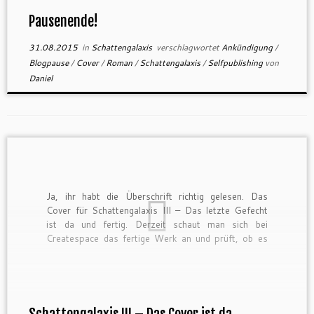
Pausenende!
31.08.2015
in
Schattengalaxis
verschlagwortet
Ankündigung
/
Blogpause
/
Cover
/
Roman
/
Schattengalaxis
/
Selfpublishing
von
Daniel
Ja, ihr habt die Überschrift richtig gelesen. Das
Cover für Schattengalaxis III – Das letzte Gefecht
ist da und fertig. Derzeit schaut man sich bei
Createspace das fertige Werk an und prüft, ob es
Probleme beim Druck geben könnte (wovon ich nicht
ausgehe). Sobald die Prüfung abgeschlossen ist,
kann ich […]