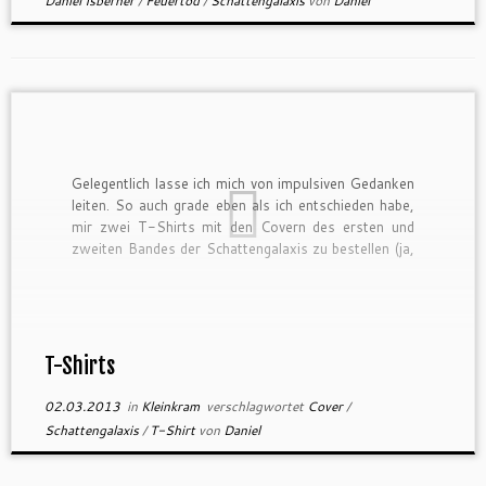
Daniel Isberner
/
Feuertod
/
Schattengalaxis
von
Daniel
Gelegentlich lasse ich mich von impulsiven Gedanken
leiten. So auch grade eben als ich entschieden habe,
mir zwei T-Shirts mit den Covern des ersten und
zweiten Bandes der Schattengalaxis zu bestellen (ja,
das Cover für den zweiten Band betrachte ich
mittlerweile als fertig, nein, ich zeige euch die finale
Version […]
T-Shirts
02.03.2013
in
Kleinkram
verschlagwortet
Cover
/
Schattengalaxis
/
T-Shirt
von
Daniel