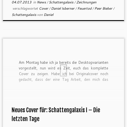
04.07.2013
in
News
/
Schattengalaxis
/
Zeichnungen
verschlagwortet
Cover
/
Daniel Isberner
/
Feuertod
/
Peer Bieber
/
Schattengalaxis
von
Daniel
Am Montag habe ich ja bereits die Desktopvarianten
vorgestellt, nun wird es Zeit, euch das komplette
Cover zu zeigen. Habe ich bei Originalcover noch
gedacht, dass der eine Tag Arbeit, den mich das
gekostet hat, viel war so war es diesmal eine
Woche, die mich allein das Bild gekostet hat. […]
Neues Cover für: Schattengalaxis I – Die
letzten Tage