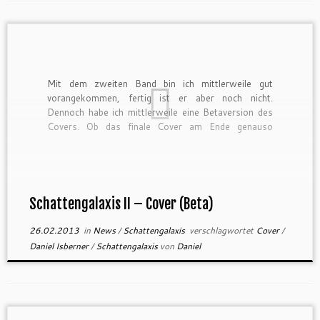
Mit dem zweiten Band bin ich mittlerweile gut
vorangekommen, fertig ist er aber noch nicht.
Dennoch habe ich mittlerweile eine Betaversion des
Covers. Ob das finale Cover am Ende genauso
aussehen wird, steht noch nicht fest (darum ja auch
“Beta”), aber ich gewähre euch dennoch einen Blick
darauf. Schlimmstenfalls überrasche […]
Schattengalaxis II – Cover (Beta)
26.02.2013
in
News
/
Schattengalaxis
verschlagwortet
Cover
/
Daniel Isberner
/
Schattengalaxis
von
Daniel