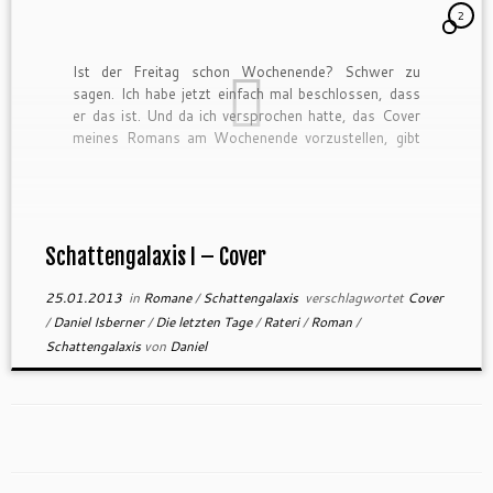
2
Ist der Freitag schon Wochenende? Schwer zu
sagen. Ich habe jetzt einfach mal beschlossen, dass
er das ist. Und da ich versprochen hatte, das Cover
meines Romans am Wochenende vorzustellen, gibt
mir diese Definition die Chance, das jetzt einfach zu
tun. Ja, ich weiß, dass das schummeln ist. Aber der
[…]
Schattengalaxis I – Cover
25.01.2013
in
Romane
/
Schattengalaxis
verschlagwortet
Cover
/
Daniel Isberner
/
Die letzten Tage
/
Rateri
/
Roman
/
Schattengalaxis
von
Daniel