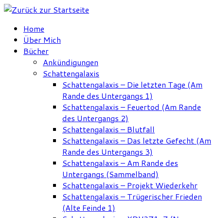
Zum
Inhalt
Home
springen
Über Mich
Bücher
Ankündigungen
Schattengalaxis
Schattengalaxis – Die letzten Tage (Am
Rande des Untergangs 1)
Schattengalaxis – Feuertod (Am Rande
des Untergangs 2)
Schattengalaxis – Blutfall
Schattengalaxis – Das letzte Gefecht (Am
Rande des Untergangs 3)
Schattengalaxis – Am Rande des
Untergangs (Sammelband)
Schattengalaxis – Projekt Wiederkehr
Schattengalaxis – Trügerischer Frieden
(Alte Feinde 1)