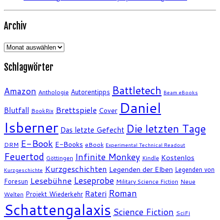
Archiv
Archiv
Schlagwörter
Battletech
Amazon
Autorentipps
Anthologie
Beam eBooks
Daniel
Brettspiele
Blutfall
Cover
BookRix
Isberner
Die letzten Tage
Das letzte Gefecht
E-Book
E-Books
DRM
eBook
Experimental Technical Readout
Feuertod
Infinite Monkey
Kostenlos
Göttingen
Kindle
Kurzgeschichten
Legenden der Elben
Legenden von
Kurzgeschichte
Leseprobe
Lesebühne
Foresun
Military Science Fiction
Neue
Roman
Rateri
Projekt Wiederkehr
Welten
Schattengalaxis
Science Fiction
SciFi