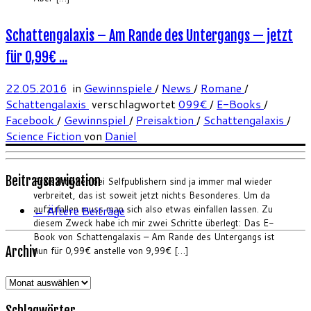
Schattengalaxis – Am Rande des Untergangs — jetzt
für 0,99€ ...
22.05.2016
in
Gewinnspiele
/
News
/
Romane
/
Schattengalaxis
verschlagwortet
099€
/
E-Books
/
Facebook
/
Gewinnspiel
/
Preisaktion
/
Schattengalaxis
/
Science Fiction
von
Daniel
Beitragsnavigation
Preisaktionen bei Selfpublishern sind ja immer mal wieder
verbreitet, das ist soweit jetzt nichts Besonderes. Um da
←
Ältere Beiträge
aufzufallen muss man sich also etwas einfallen lassen. Zu
diesem Zweck habe ich mir zwei Schritte überlegt: Das E-
Book von Schattengalaxis – Am Rande des Untergangs ist
Archiv
nun für 0,99€ anstelle von 9,99€ […]
Archiv
Schlagwörter