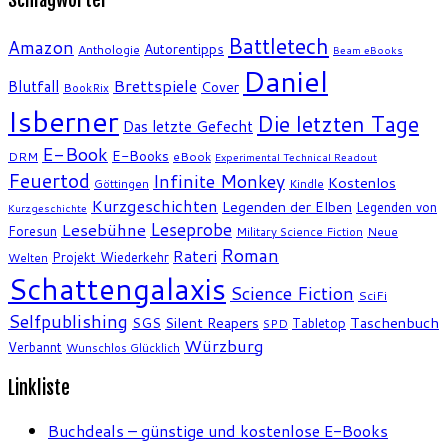
Battletech
Amazon
Autorentipps
Anthologie
Beam eBooks
Daniel
Brettspiele
Blutfall
Cover
BookRix
Isberner
Die letzten Tage
Das letzte Gefecht
E-Book
E-Books
DRM
eBook
Experimental Technical Readout
Feuertod
Infinite Monkey
Kostenlos
Göttingen
Kindle
Kurzgeschichten
Legenden der Elben
Legenden von
Kurzgeschichte
Leseprobe
Lesebühne
Foresun
Military Science Fiction
Neue
Roman
Rateri
Projekt Wiederkehr
Welten
Schattengalaxis
Science Fiction
SciFi
Selfpublishing
SGS
Silent Reapers
Taschenbuch
Tabletop
SPD
Würzburg
Verbannt
Wunschlos Glücklich
Linkliste
Buchdeals – günstige und kostenlose E-Books