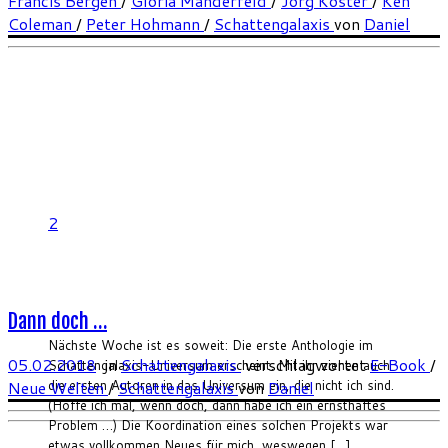
Francis Bergen
/
Gloria Manderfeld
/
Jörg Köster
/
Ken
Coleman
/
Peter Hohmann
/
Schattengalaxis
von
Daniel
2
Dann doch …
Nächste Woche ist es soweit: Die erste Anthologie im
05.02.2018
in
Schattengalaxis
verschlagwortet
E-Book
/
Schattengalaxis-Universum erscheint. Mit ihr ziehen auch
die ersten Autoren in das Universum ein, die nicht ich sind.
Neue Welten
/
Schattengalaxis
von
Daniel
(Hoffe ich mal, wenn doch, dann habe ich ein ernsthaftes
Problem …) Die Koordination eines solchen Projekts war
etwas vollkommen Neues für mich, weswegen […]