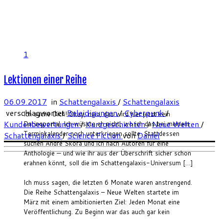
1
Lektionen einer Reihe
06.09.2017
in
Schattengalaxis
/
Schattengalaxis
verschlagwortet
Beleidigungen
/
Cyberpunk
/
Ich suche Dich! Okay, nein, das wird hier jetzt kein
Kundenbewertungen
/
Kurzgeschichten
/
Neue Welten
/
Datingportal. Ich wüsste eh nicht, wo ich das bei meinem
Terminkalender noch unterkriegen sollte. Stattdessen
Schattengalaxis
/
Science Fiction
von
Daniel
suchen André Skora und ich nach Autoren für eine
Anthologie — und wie ihr aus der Überschrift sicher schon
erahnen könnt, soll die im Schattengalaxis-Universum […]
Ich muss sagen, die letzten 6 Monate waren anstrengend.
Die Reihe Schattengalaxis – Neue Welten startete im
März mit einem ambitionierten Ziel: Jeden Monat eine
Veröffentlichung. Zu Beginn war das auch gar kein