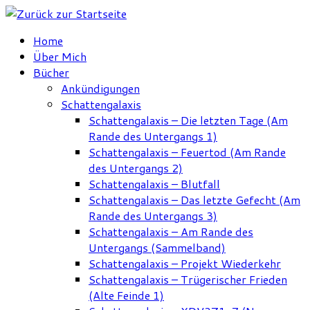
Zum
Inhalt
Home
springen
Über Mich
Bücher
Ankündigungen
Schattengalaxis
Schattengalaxis – Die letzten Tage (Am
Rande des Untergangs 1)
Schattengalaxis – Feuertod (Am Rande
des Untergangs 2)
Schattengalaxis – Blutfall
Schattengalaxis – Das letzte Gefecht (Am
Rande des Untergangs 3)
Schattengalaxis – Am Rande des
Untergangs (Sammelband)
Schattengalaxis – Projekt Wiederkehr
Schattengalaxis – Trügerischer Frieden
(Alte Feinde 1)