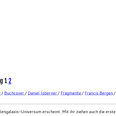
og 1
2
e
/
Buchcover
/
Daniel Isberner
/
Fragmente
/
Francis Bergen
ngalaxis-Universum erscheint. Mit ihr ziehen auch die ersten 