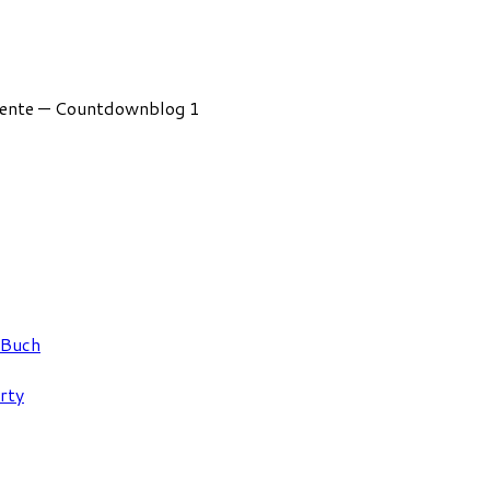
mente — Countdownblog 1
 Buch
rty