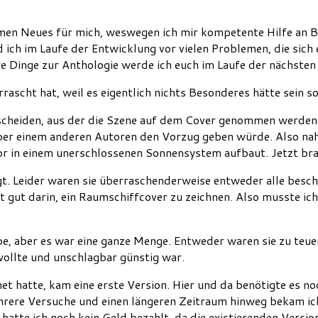
men Neues für mich, weswegen ich mir kompetente Hilfe an B
 ich im Laufe der Entwicklung vor vielen Problemen, die sich
e Dinge zur Anthologie werde ich euch im Laufe der nächsten
ascht hat, weil es eigentlich nichts Besonderes hätte sein s
tscheiden, aus der die Szene auf dem Cover genommen werden 
lieber einem anderen Autoren den Vorzug geben würde. Also na
tor in einem unerschlossenen Sonnensystem aufbaut. Jetzt bra
. Leider waren sie überraschenderweise entweder alle beschäft
ht gut darin, ein Raumschiffcover zu zeichnen. Also musste 
abe, aber es war eine ganze Menge. Entweder waren sie zu teue
wollte und unschlagbar günstig war.
 hatte, kam eine erste Version. Hier und da benötigte es noc
hrere Versuche und einen längeren Zeitraum hinweg bekam ic
atte ich noch kein Geld bezahlt, da die existierenden Version