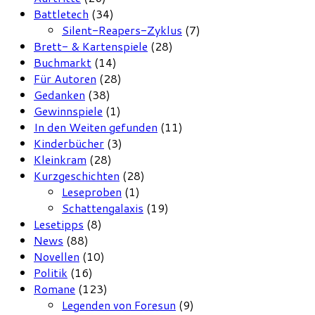
Battletech
(34)
Silent-Reapers-Zyklus
(7)
Brett- & Kartenspiele
(28)
Buchmarkt
(14)
Für Autoren
(28)
Gedanken
(38)
Gewinnspiele
(1)
In den Weiten gefunden
(11)
Kinderbücher
(3)
Kleinkram
(28)
Kurzgeschichten
(28)
Leseproben
(1)
Schattengalaxis
(19)
Lesetipps
(8)
News
(88)
Novellen
(10)
Politik
(16)
Romane
(123)
Legenden von Foresun
(9)