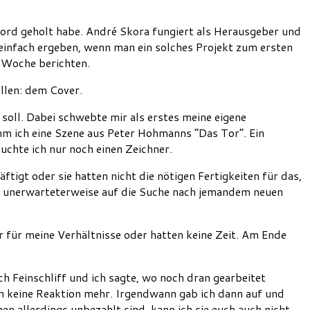
ord geholt habe. André Skora fungiert als Herausgeber und
 einfach ergeben, wenn man ein solches Projekt zum ersten
 Woche berichten.
ollen: dem Cover.
soll. Dabei schwebte mir als erstes meine eigene
hm ich eine Szene aus Peter Hohmanns “Das Tor”. Ein
uchte ich nur noch einen Zeichner.
igt oder sie hatten nicht die nötigen Fertigkeiten für das,
ich unerwarteterweise auf die Suche nach jemandem neuen
r für meine Verhältnisse oder hatten keine Zeit. Am Ende
h Feinschliff und ich sagte, wo noch dran gearbeitet
h keine Reaktion mehr. Irgendwann gab ich dann auf und
en allerdings unbezahlt sind, kann ich sie euch auch nicht