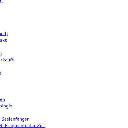
6)
and)
rakt
n
erkauft
e
ten
ologie
r Seelenfänger
 Fragmente der Zeit