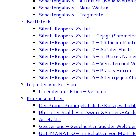
Schattengalaxis – Ausbruch (Neue Welten 
Schattengalaxis – Neue Welten
Schattengalaxis – Fragmente
Battletech
Silent-Reapers-Zyklus
Silent-Reapers-Zyklus – Gejagt (Sammelb
Silent-Reapers-Zyklus 1 – Tödlicher Kont
Silent-Reapers-Zyklus 2 – Auf der Flucht
Silent-Reapers-Zyklus 3 – In Blakes Name
Silent-Reapers-Zyklus 4 – Verraten und V
Silent-Reapers-Zyklus 5 – Blakes Horror
Silent-Reapers-Zyklus 6 – Allein gegen All
Legenden von Foresun
Legenden der Elben – Verbannt
Kurzgeschichten
Der Brand: Brandgefährliche Kurzgeschich
Blutroter Stahl: Eine Sword&Sorcery-Anth
Artefakte
Geisterland – Geschichten aus der Welt de
ULTIMA RATIO – Im Schatten von MUTTER: