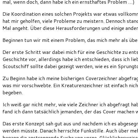
mal, wenn doch, dann habe ich ein ernsthaftes Problem …)
Die Koordination eines solchen Projekts war etwas vollkom
hat mir geholfen, viele Probleme zu meistern. Dennoch stand
Mal angeht. Über diese Herausforderungen und einige ander
Beginnen tun wir mit einem Problem, das mich mehr als überr
Der erste Schritt war dabei mich für eine Geschichte zu en
Geschichte vor, allerdings habe ich entschieden, dass ich 
Scoutschiff sollte dabei gezeigt werden, wie es ein Sprung
Zu Beginn habe ich meine bisherigen Coverzeichner abgefragt
was mir vorschwebte. Ein Kreaturenzeichner ist einfach nic
begeben.
Ich weiß gar nicht mehr, wie viele Zeichner ich abgefragt h
fand ich dann tatsächlich jemanden, der das Cover machen 
Das erste Konzept sah gut aus und nachdem ich es abgesegnet
werden müsste. Danach herrschte Funkstille. Auch über me
begann die anstrengende Suche von vorne. Glücklicherweise h