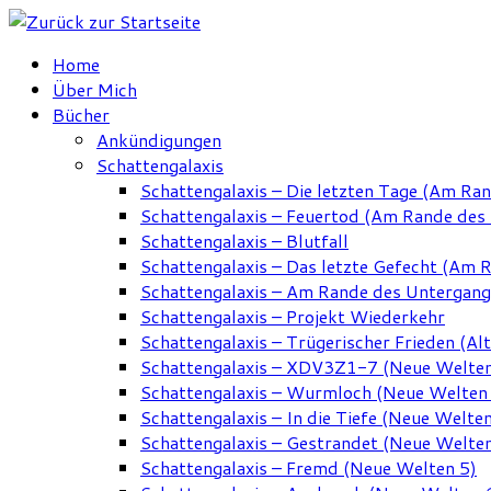
Zum
Inhalt
Home
springen
Über Mich
Bücher
Ankündigungen
Schattengalaxis
Schattengalaxis – Die letzten Tage (Am Ra
Schattengalaxis – Feuertod (Am Rande des
Schattengalaxis – Blutfall
Schattengalaxis – Das letzte Gefecht (Am 
Schattengalaxis – Am Rande des Untergan
Schattengalaxis – Projekt Wiederkehr
Schattengalaxis – Trügerischer Frieden (Alt
Schattengalaxis – XDV3Z1-7 (Neue Welten
Schattengalaxis – Wurmloch (Neue Welten
Schattengalaxis – In die Tiefe (Neue Welten
Schattengalaxis – Gestrandet (Neue Welten
Schattengalaxis – Fremd (Neue Welten 5)