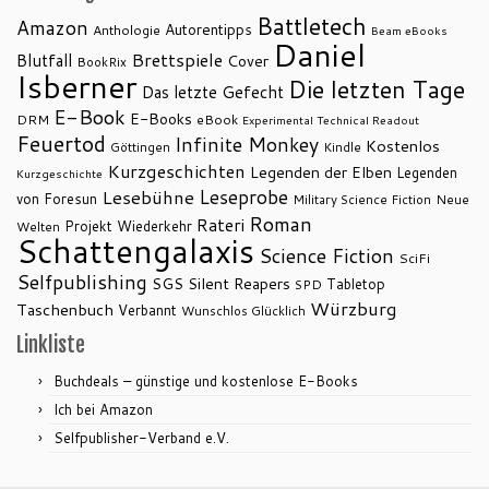
Battletech
Amazon
Autorentipps
Anthologie
Beam eBooks
Daniel
Brettspiele
Blutfall
Cover
BookRix
Isberner
Die letzten Tage
Das letzte Gefecht
E-Book
E-Books
DRM
eBook
Experimental Technical Readout
Feuertod
Infinite Monkey
Kostenlos
Göttingen
Kindle
Kurzgeschichten
Legenden der Elben
Legenden
Kurzgeschichte
Leseprobe
Lesebühne
von Foresun
Military Science Fiction
Neue
Roman
Rateri
Projekt Wiederkehr
Welten
Schattengalaxis
Science Fiction
SciFi
Selfpublishing
SGS
Silent Reapers
Tabletop
SPD
Würzburg
Taschenbuch
Verbannt
Wunschlos Glücklich
Linkliste
Buchdeals – günstige und kostenlose E-Books
Ich bei Amazon
Selfpublisher-Verband e.V.