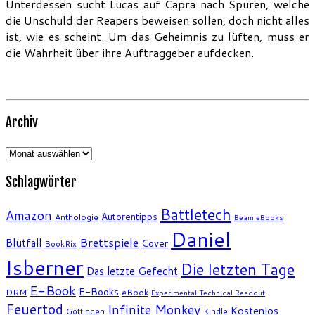
Unterdessen sucht Lucas auf Capra nach Spuren, welche
die Unschuld der Reapers beweisen sollen, doch nicht alles
ist, wie es scheint. Um das Geheimnis zu lüften, muss er
die Wahrheit über ihre Auftraggeber aufdecken.
Archiv
Archiv
Schlagwörter
Battletech
Amazon
Autorentipps
Anthologie
Beam eBooks
Daniel
Brettspiele
Blutfall
Cover
BookRix
Isberner
Die letzten Tage
Das letzte Gefecht
E-Book
E-Books
DRM
eBook
Experimental Technical Readout
Feuertod
Infinite Monkey
Kostenlos
Göttingen
Kindle