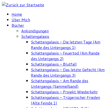
Zum
Inhalt
Home
springen
Über Mich
Bücher
Ankündigungen
Schattengalaxis
Schattengalaxis – Die letzten Tage (Am
Rande des Untergangs 1)
Schattengalaxis – Feuertod (Am Rande
des Untergangs 2)
Schattengalaxis – Blutfall
Schattengalaxis – Das letzte Gefecht (Am
Rande des Untergangs 3)
Schattengalaxis – Am Rande des
Untergangs (Sammelband)
Schattengalaxis – Projekt Wiederkehr
Schattengalaxis – Trügerischer Frieden
(Alte Feinde 1)