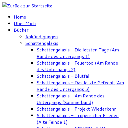
Zum
Inhalt
Home
springen
Über Mich
Bücher
Ankündigungen
Schattengalaxis
Schattengalaxis – Die letzten Tage (Am
Rande des Untergangs 1)
Schattengalaxis – Feuertod (Am Rande
des Untergangs 2)
Schattengalaxis – Blutfall
Schattengalaxis – Das letzte Gefecht (Am
Rande des Untergangs 3)
Schattengalaxis – Am Rande des
Untergangs (Sammelband)
Schattengalaxis – Projekt Wiederkehr
Schattengalaxis – Trügerischer Frieden
(Alte Feinde 1)