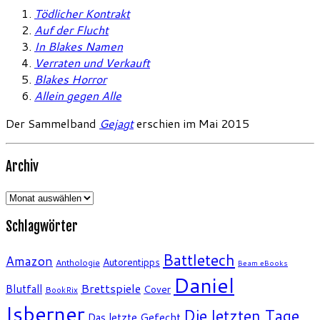
Tödlicher Kontrakt
Auf der Flucht
In Blakes Namen
Verraten und Verkauft
Blakes Horror
Allein gegen Alle
Der Sammelband
Gejagt
erschien im Mai 2015
Archiv
Archiv
Schlagwörter
Battletech
Amazon
Autorentipps
Anthologie
Beam eBooks
Daniel
Brettspiele
Blutfall
Cover
BookRix
Isberner
Die letzten Tage
Das letzte Gefecht