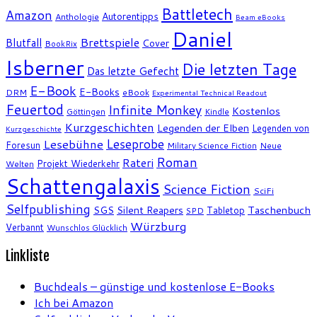
Battletech
Amazon
Autorentipps
Anthologie
Beam eBooks
Daniel
Brettspiele
Blutfall
Cover
BookRix
Isberner
Die letzten Tage
Das letzte Gefecht
E-Book
E-Books
DRM
eBook
Experimental Technical Readout
Feuertod
Infinite Monkey
Kostenlos
Göttingen
Kindle
Kurzgeschichten
Legenden der Elben
Legenden von
Kurzgeschichte
Leseprobe
Lesebühne
Foresun
Military Science Fiction
Neue
Roman
Rateri
Projekt Wiederkehr
Welten
Schattengalaxis
Science Fiction
SciFi
Selfpublishing
SGS
Silent Reapers
Taschenbuch
Tabletop
SPD
Würzburg
Verbannt
Wunschlos Glücklich
Linkliste
Buchdeals – günstige und kostenlose E-Books
Ich bei Amazon