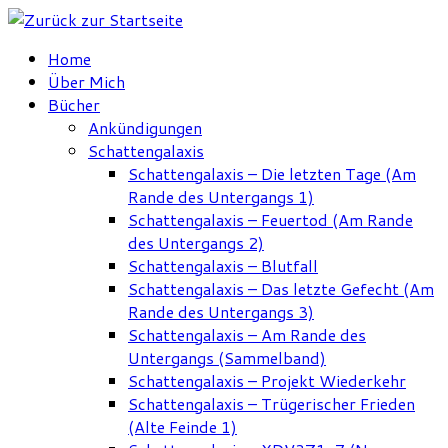
Zum
Inhalt
Home
springen
Über Mich
Bücher
Ankündigungen
Schattengalaxis
Schattengalaxis – Die letzten Tage (Am
Rande des Untergangs 1)
Schattengalaxis – Feuertod (Am Rande
des Untergangs 2)
Schattengalaxis – Blutfall
Schattengalaxis – Das letzte Gefecht (Am
Rande des Untergangs 3)
Schattengalaxis – Am Rande des
Untergangs (Sammelband)
Schattengalaxis – Projekt Wiederkehr
Schattengalaxis – Trügerischer Frieden
(Alte Feinde 1)