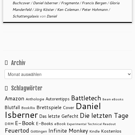
Buchcover
/
Daniel Isberner
/
Fragmente
/
Francis Bergen
/
Gloria
Manderfeld
/
Jörg Köster
/
Ken Coleman
/
Peter Hohmann
/
Schattengalaxis
von
Daniel
Archiv
Archiv
Schlagwörter
Battletech
Amazon
Autorentipps
Anthologie
Beam eBooks
Daniel
Brettspiele
Blutfall
Cover
BookRix
Isberner
Die letzten Tage
Das letzte Gefecht
E-Book
E-Books
DRM
eBook
Experimental Technical Readout
Feuertod
Infinite Monkey
Kostenlos
Göttingen
Kindle