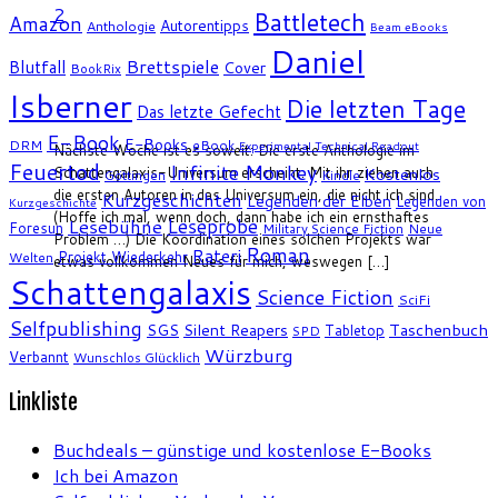
2
Battletech
Amazon
Autorentipps
Anthologie
Beam eBooks
Daniel
Brettspiele
Blutfall
Cover
BookRix
Isberner
Die letzten Tage
Das letzte Gefecht
E-Book
E-Books
DRM
eBook
Experimental Technical Readout
Nächste Woche ist es soweit: Die erste Anthologie im
Feuertod
Infinite Monkey
Schattengalaxis-Universum erscheint. Mit ihr ziehen auch
Kostenlos
Göttingen
Kindle
die ersten Autoren in das Universum ein, die nicht ich sind.
Kurzgeschichten
Legenden der Elben
Legenden von
Kurzgeschichte
(Hoffe ich mal, wenn doch, dann habe ich ein ernsthaftes
Leseprobe
Lesebühne
Foresun
Military Science Fiction
Neue
Problem …) Die Koordination eines solchen Projekts war
Roman
Rateri
Projekt Wiederkehr
Welten
etwas vollkommen Neues für mich, weswegen […]
Schattengalaxis
Science Fiction
SciFi
Selfpublishing
SGS
Silent Reapers
Taschenbuch
Tabletop
SPD
Würzburg
Verbannt
Wunschlos Glücklich
Linkliste
Buchdeals – günstige und kostenlose E-Books
Ich bei Amazon