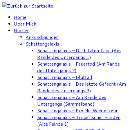
Zum
Inhalt
Home
springen
Über Mich
Bücher
Ankündigungen
Schattengalaxis
Schattengalaxis – Die letzten Tage (Am
Rande des Untergangs 1)
Schattengalaxis – Feuertod (Am Rande
des Untergangs 2)
Schattengalaxis – Blutfall
Schattengalaxis – Das letzte Gefecht (Am
Rande des Untergangs 3)
Schattengalaxis – Am Rande des
Untergangs (Sammelband)
Schattengalaxis – Projekt Wiederkehr
Schattengalaxis – Trügerischer Frieden
(Alte Feinde 1)