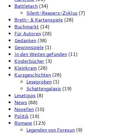
Battletech
(34)
Silent-Reapers-Zyklus
(7)
Brett- & Kartenspiele
(28)
Buchmarkt
(14)
Für Autoren
(28)
Gedanken
(38)
Gewinnspiele
(1)
In den Weiten gefunden
(11)
Kinderbücher
(3)
Kleinkram
(28)
Kurzgeschichten
(28)
Leseproben
(1)
Schattengalaxis
(19)
Lesetipps
(8)
News
(88)
Novellen
(10)
Politik
(16)
Romane
(123)
Legenden von Foresun
(9)