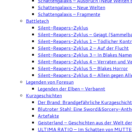
Schattengalaxis – Ausbruch (Neue Welten 
Schattengalaxis – Neue Welten
Schattengalaxis – Fragmente
Battletech
Silent-Reapers-Zyklus
Silent-Reapers-Zyklus – Gejagt (Sammelb
Silent-Reapers-Zyklus 1 – Tödlicher Kont
Silent-Reapers-Zyklus 2 – Auf der Flucht
Silent-Reapers-Zyklus 3 – In Blakes Name
Silent-Reapers-Zyklus 4 – Verraten und V
Silent-Reapers-Zyklus 5 – Blakes Horror
Silent-Reapers-Zyklus 6 – Allein gegen All
Legenden von Foresun
Legenden der Elben – Verbannt
Kurzgeschichten
Der Brand: Brandgefährliche Kurzgeschich
Blutroter Stahl: Eine Sword&Sorcery-Anth
Artefakte
Geisterland – Geschichten aus der Welt de
ULTIMA RATIO – Im Schatten von MUTTER: