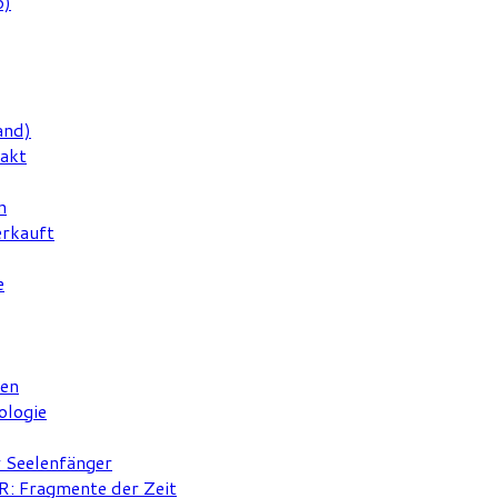
6)
and)
rakt
n
erkauft
e
ten
ologie
r Seelenfänger
 Fragmente der Zeit