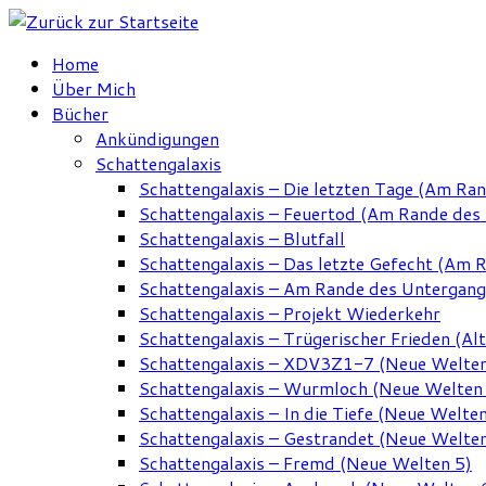
Zum
Inhalt
Home
springen
Über Mich
Bücher
Ankündigungen
Schattengalaxis
Schattengalaxis – Die letzten Tage (Am Ra
Schattengalaxis – Feuertod (Am Rande des
Schattengalaxis – Blutfall
Schattengalaxis – Das letzte Gefecht (Am 
Schattengalaxis – Am Rande des Untergan
Schattengalaxis – Projekt Wiederkehr
Schattengalaxis – Trügerischer Frieden (Alt
Schattengalaxis – XDV3Z1-7 (Neue Welten
Schattengalaxis – Wurmloch (Neue Welten
Schattengalaxis – In die Tiefe (Neue Welten
Schattengalaxis – Gestrandet (Neue Welten
Schattengalaxis – Fremd (Neue Welten 5)