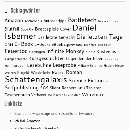
Schlagwörter
Battletech
Amazon
Autorentipps
Anthologie
Beam eBooks
Daniel
Brettspiele
Blutfall
Cover
BookRix
Isberner
Die letzten Tage
Das letzte Gefecht
E-Book
E-Books
DRM
eBook
Experimental Technical Readout
Feuertod
Infinite Monkey
Kostenlos
Göttingen
Kindle
Kurzgeschichten
Legenden der Elben
Legenden
Kurzgeschichte
Leseprobe
Lesebühne
von Foresun
Military Science Fiction
Neue
Roman
Rateri
Projekt Wiederkehr
Welten
Schattengalaxis
Science Fiction
SciFi
Selfpublishing
SGS
Silent Reapers
Tabletop
SPD
Würzburg
Taschenbuch
Verbannt
Wunschlos Glücklich
Linkliste
Buchdeals – günstige und kostenlose E-Books
Ich bei Amazon
Selfpublisher-Verband e.V.