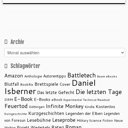
Archiv
Archiv
Schlagwörter
Battletech
Amazon
Autorentipps
Anthologie
Beam eBooks
Daniel
Brettspiele
Blutfall
Cover
BookRix
Isberner
Die letzten Tage
Das letzte Gefecht
E-Book
E-Books
DRM
eBook
Experimental Technical Readout
Feuertod
Infinite Monkey
Kostenlos
Göttingen
Kindle
Kurzgeschichten
Legenden der Elben
Legenden
Kurzgeschichte
Leseprobe
Lesebühne
von Foresun
Military Science Fiction
Neue
Roman
Rateri
Projekt Wiederkehr
Welten