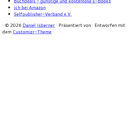
Buchdeals – günstige und kostenlose E-Books
Ich bei Amazon
Selfpublisher-Verband e.V.
·
© 2026
Daniel Isberner
·
Präsentiert von
·
Entworfen mit
dem
Customizr-Theme
·