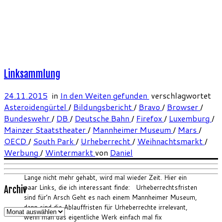
Linksammlung
24.11.2015
in
In den Weiten gefunden
verschlagwortet
Asteroidengürtel
/
Bildungsbericht
/
Bravo
/
Browser
/
Bundeswehr
/
DB
/
Deutsche Bahn
/
Firefox
/
Luxemburg
/
Mainzer Staatstheater
/
Mannheimer Museum
/
Mars
/
OECD
/
South Park
/
Urheberrecht
/
Weihnachtsmarkt
/
Werbung
/
Wintermarkt
von
Daniel
Lange nicht mehr gehabt, wird mal wieder Zeit. Hier ein
paar Links, die ich interessant finde: Urheberrechtsfristen
Archiv
sind für’n Arsch Geht es nach einem Mannheimer Museum,
dann sind die Ablauffristen für Urheberrechte irrelevant,
Archiv
wenn man das eigentliche Werk einfach mal fix