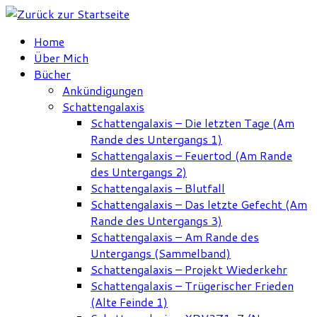
Zum
Inhalt
Home
springen
Über Mich
Bücher
Ankündigungen
Schattengalaxis
Schattengalaxis – Die letzten Tage (Am
Rande des Untergangs 1)
Schattengalaxis – Feuertod (Am Rande
des Untergangs 2)
Schattengalaxis – Blutfall
Schattengalaxis – Das letzte Gefecht (Am
Rande des Untergangs 3)
Schattengalaxis – Am Rande des
Untergangs (Sammelband)
Schattengalaxis – Projekt Wiederkehr
Schattengalaxis – Trügerischer Frieden
(Alte Feinde 1)