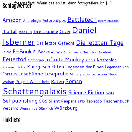
fotografiert. Wenn das so ist, dann fotografiere ich […]
Schlagwörter
Battletech
Amazon
Autorentipps
Anthologie
Beam eBooks
Daniel
Brettspiele
Blutfall
Cover
BookRix
Isberner
Die letzten Tage
Das letzte Gefecht
E-Book
E-Books
DRM
eBook
Experimental Technical Readout
Feuertod
Infinite Monkey
Kostenlos
Göttingen
Kindle
Kurzgeschichten
Legenden der Elben
Legenden von
Kurzgeschichte
Leseprobe
Lesebühne
Foresun
Military Science Fiction
Neue
Roman
Rateri
Projekt Wiederkehr
Welten
Schattengalaxis
Science Fiction
SciFi
Selfpublishing
SGS
Silent Reapers
Taschenbuch
Tabletop
SPD
Würzburg
Verbannt
Wunschlos Glücklich
Linkliste