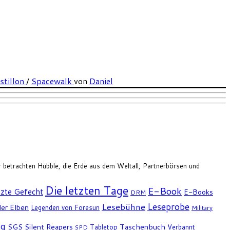
stillon
/
Spacewalk
von
Daniel
ir betrachten Hubble, die Erde aus dem Weltall, Partnerbörsen und
Die letzten Tage
E-Book
tzte Gefecht
E-Books
DRM
Leseprobe
Lesebühne
er Elben
Legenden von Foresun
Military
ng
SGS
Silent Reapers
Taschenbuch
Tabletop
Verbannt
SPD