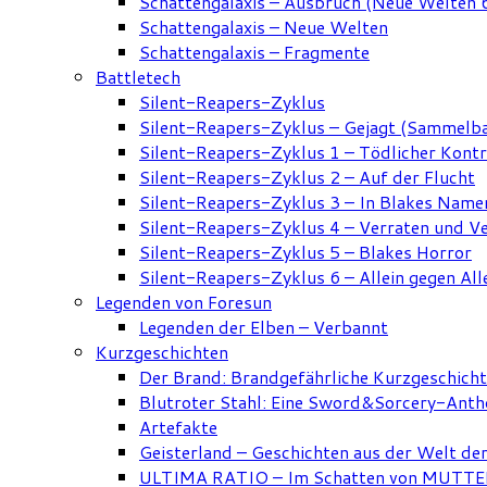
Schattengalaxis – Ausbruch (Neue Welten 
Schattengalaxis – Neue Welten
Schattengalaxis – Fragmente
Battletech
Silent-Reapers-Zyklus
Silent-Reapers-Zyklus – Gejagt (Sammelb
Silent-Reapers-Zyklus 1 – Tödlicher Kont
Silent-Reapers-Zyklus 2 – Auf der Flucht
Silent-Reapers-Zyklus 3 – In Blakes Name
Silent-Reapers-Zyklus 4 – Verraten und V
Silent-Reapers-Zyklus 5 – Blakes Horror
Silent-Reapers-Zyklus 6 – Allein gegen All
Legenden von Foresun
Legenden der Elben – Verbannt
Kurzgeschichten
Der Brand: Brandgefährliche Kurzgeschich
Blutroter Stahl: Eine Sword&Sorcery-Anth
Artefakte
Geisterland – Geschichten aus der Welt de
ULTIMA RATIO – Im Schatten von MUTTER: