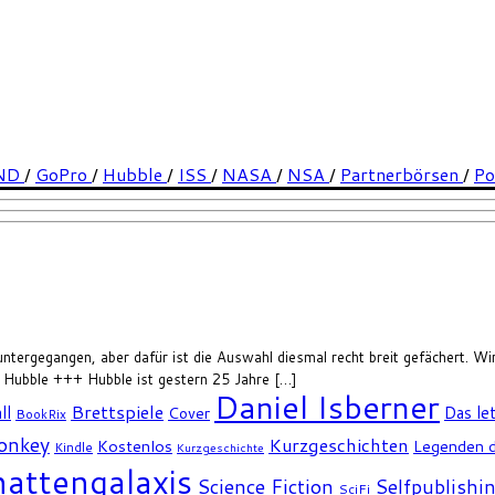
ND
/
GoPro
/
Hubble
/
ISS
/
NASA
/
NSA
/
Partnerbörsen
/
Po
 untergegangen, aber dafür ist die Auswahl diesmal recht breit gefächert. W
ubble +++ Hubble ist gestern 25 Jahre […]
Daniel Isberner
Brettspiele
ll
Das le
Cover
BookRix
Monkey
Kurzgeschichten
Kostenlos
Legenden d
Kindle
Kurzgeschichte
attengalaxis
Science Fiction
Selfpublishi
SciFi