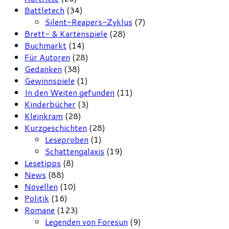
Battletech
(34)
Silent-Reapers-Zyklus
(7)
Brett- & Kartenspiele
(28)
Buchmarkt
(14)
Für Autoren
(28)
Gedanken
(38)
Gewinnspiele
(1)
In den Weiten gefunden
(11)
Kinderbücher
(3)
Kleinkram
(28)
Kurzgeschichten
(28)
Leseproben
(1)
Schattengalaxis
(19)
Lesetipps
(8)
News
(88)
Novellen
(10)
Politik
(16)
Romane
(123)
Legenden von Foresun
(9)