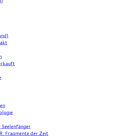
6)
and)
rakt
n
erkauft
e
ten
ologie
r Seelenfänger
 Fragmente der Zeit