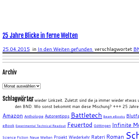
25 Jahre Blicke in ferne Welten
25.04.2015
in
In den Weiten gefunden
verschlagwortet
B
Archiv
Archiv
Schlagwörter
Es ist mal wieder Linkzeit. Zuletzt sind die ja immer wieder etwas
den BND. Wo sonst bekommt man diese Mischung? +++ 25 Jahre H
Battletech
Amazon
Blutfa
Autorentipps
Anthologie
Beam eBooks
Feuertod
Infinite 
eBook
Göttingen
Experimental Technical Readout
Sch
Roman
Rateri
Projekt Wiederkehr
Science Fiction
Neue Welten