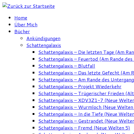
Zum
Inhalt
Home
springen
Über Mich
Bücher
Ankündigungen
Schattengalaxis
Schattengalaxis – Die letzten Tage (Am Ra
Schattengalaxis – Feuertod (Am Rande des
Schattengalaxis – Blutfall
Schattengalaxis – Das letzte Gefecht (Am 
Schattengalaxis – Am Rande des Untergan
Schattengalaxis – Projekt Wiederkehr
Schattengalaxis – Trügerischer Frieden (Alt
Schattengalaxis – XDV3Z1-7 (Neue Welten
Schattengalaxis – Wurmloch (Neue Welten
Schattengalaxis – In die Tiefe (Neue Welten
Schattengalaxis – Gestrandet (Neue Welten
Schattengalaxis – Fremd (Neue Welten 5)