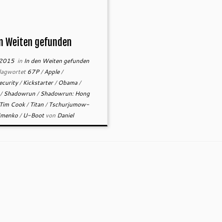
en Weiten gefunden
.2015
in
In den Weiten gefunden
lagwortet
67P
/
Apple
/
ecurity
/
Kickstarter
/
Obama
/
n
/
Shadowrun
/
Shadowrun: Hong
Tim Cook
/
Titan
/
Tschurjumow-
imenko
/
U-Boot
von
Daniel