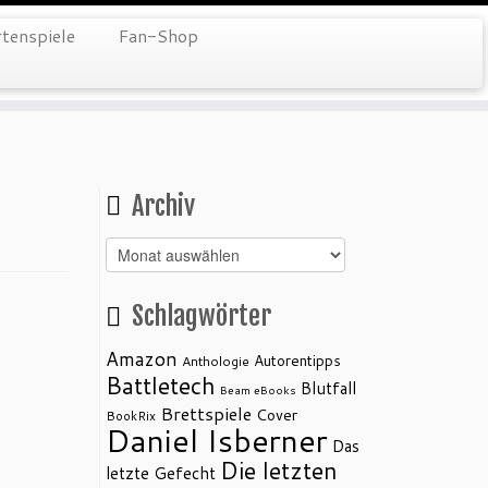
tenspiele
Fan-Shop
Archiv
Archiv
Schlagwörter
Amazon
Autorentipps
Anthologie
Battletech
Blutfall
Beam eBooks
Brettspiele
Cover
BookRix
Daniel Isberner
Das
Die letzten
letzte Gefecht