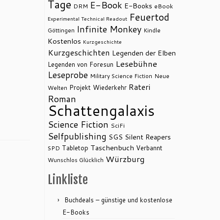
Tage
E-Book
E-Books
DRM
eBook
Feuertod
Experimental Technical Readout
Infinite Monkey
Göttingen
Kindle
Kostenlos
Kurzgeschichte
Kurzgeschichten
Legenden der Elben
Lesebühne
Legenden von Foresun
Leseprobe
Military Science Fiction
Neue
Rateri
Projekt Wiederkehr
Welten
Roman
Schattengalaxis
Science Fiction
SciFi
Selfpublishing
SGS
Silent Reapers
Taschenbuch
Tabletop
Verbannt
SPD
Würzburg
Wunschlos Glücklich
Linkliste
Buchdeals – günstige und kostenlose
E-Books