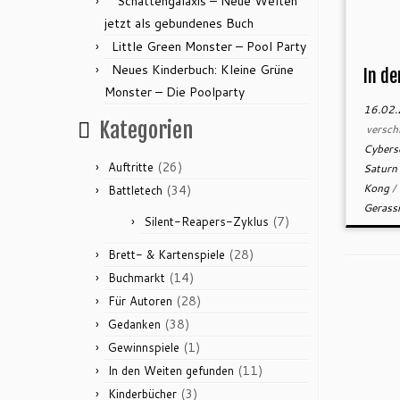
“Schattengalaxis – Neue Welten”
jetzt als gebundenes Buch
Little Green Monster – Pool Party
Neues Kinderbuch: Kleine Grüne
In d
Monster – Die Poolparty
16.02
Kategorien
versch
Cybers
(26)
Auftritte
Satur
Kong
/
(34)
Battletech
Gerass
(7)
Silent-Reapers-Zyklus
(28)
Brett- & Kartenspiele
(14)
Buchmarkt
(28)
Für Autoren
(38)
Gedanken
(1)
Gewinnspiele
(11)
In den Weiten gefunden
(3)
Kinderbücher