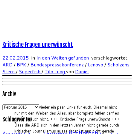
Kritische Fragen unerwünscht
22.02.2015
in
In den Weiten gefunden
verschlagwortet
ARD
/
BPK
/
Bundespressekonferenz
/
Lenovo
/
Scholzens
Stern
/
Superfish
/
Tilo Jung
von
Daniel
Archiv
Archiv
Ich habe mal wieder ein paar Links für euch. Diesmal nicht
nur mit den Weiten des Alles, aber komplett fehlen darf es
Schlagwörter
natürlich auch nicht. +++ Kritische Frage unerwünscht +++
Dass die ARD sich in den letzten Jahren nicht gerade durch
kritischen Journalismus auszeichnet ist nun nicht gerade
Battletech
Amazon
Autorentipps