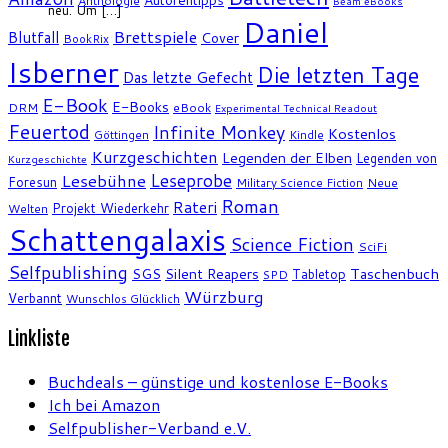
Anthologie
Beam eBooks
neu. Um […]
Daniel
Brettspiele
Blutfall
Cover
BookRix
Isberner
Die letzten Tage
Das letzte Gefecht
E-Book
E-Books
DRM
eBook
Experimental Technical Readout
Feuertod
Infinite Monkey
Kostenlos
Göttingen
Kindle
Kurzgeschichten
Legenden der Elben
Legenden von
Kurzgeschichte
Leseprobe
Lesebühne
Foresun
Military Science Fiction
Neue
Roman
Rateri
Projekt Wiederkehr
Welten
Schattengalaxis
Science Fiction
SciFi
Selfpublishing
SGS
Silent Reapers
Taschenbuch
Tabletop
SPD
Würzburg
Verbannt
Wunschlos Glücklich
Linkliste
Buchdeals – günstige und kostenlose E-Books
Ich bei Amazon
Selfpublisher-Verband e.V.