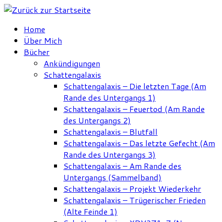
Zum
Inhalt
Home
springen
Über Mich
Bücher
Ankündigungen
Schattengalaxis
Schattengalaxis – Die letzten Tage (Am
Rande des Untergangs 1)
Schattengalaxis – Feuertod (Am Rande
des Untergangs 2)
Schattengalaxis – Blutfall
Schattengalaxis – Das letzte Gefecht (Am
Rande des Untergangs 3)
Schattengalaxis – Am Rande des
Untergangs (Sammelband)
Schattengalaxis – Projekt Wiederkehr
Schattengalaxis – Trügerischer Frieden
(Alte Feinde 1)