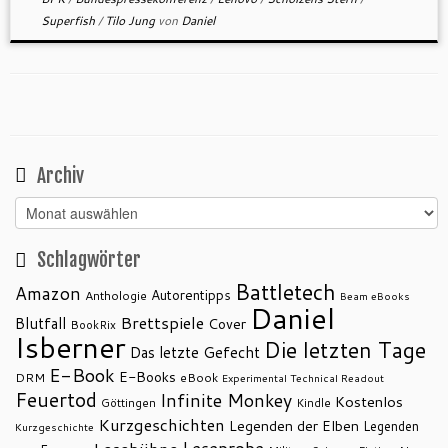
Superfish
/
Tilo Jung
von
Daniel
Archiv
Archiv
Schlagwörter
Battletech
Amazon
Autorentipps
Anthologie
Beam eBooks
Daniel
Brettspiele
Blutfall
Cover
BookRix
Isberner
Die letzten Tage
Das letzte Gefecht
E-Book
E-Books
DRM
eBook
Experimental Technical Readout
Feuertod
Infinite Monkey
Kostenlos
Göttingen
Kindle
Kurzgeschichten
Legenden der Elben
Legenden
Kurzgeschichte