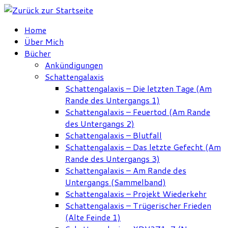
Zum
Inhalt
Home
springen
Über Mich
Bücher
Ankündigungen
Schattengalaxis
Schattengalaxis – Die letzten Tage (Am
Rande des Untergangs 1)
Schattengalaxis – Feuertod (Am Rande
des Untergangs 2)
Schattengalaxis – Blutfall
Schattengalaxis – Das letzte Gefecht (Am
Rande des Untergangs 3)
Schattengalaxis – Am Rande des
Untergangs (Sammelband)
Schattengalaxis – Projekt Wiederkehr
Schattengalaxis – Trügerischer Frieden
(Alte Feinde 1)