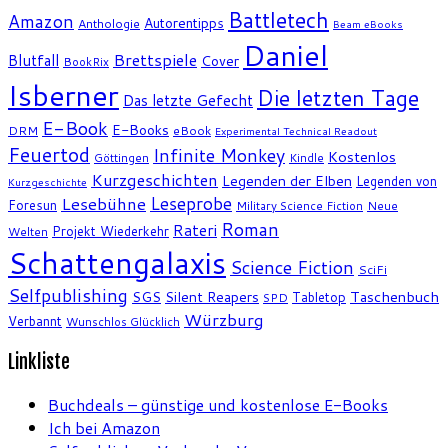
Battletech
Amazon
Autorentipps
Anthologie
Beam eBooks
Daniel
Brettspiele
Blutfall
Cover
BookRix
Isberner
Die letzten Tage
Das letzte Gefecht
E-Book
E-Books
DRM
eBook
Experimental Technical Readout
Feuertod
Infinite Monkey
Kostenlos
Göttingen
Kindle
Kurzgeschichten
Legenden der Elben
Legenden von
Kurzgeschichte
Leseprobe
Lesebühne
Foresun
Military Science Fiction
Neue
Roman
Rateri
Projekt Wiederkehr
Welten
Schattengalaxis
Science Fiction
SciFi
Selfpublishing
SGS
Silent Reapers
Taschenbuch
Tabletop
SPD
Würzburg
Verbannt
Wunschlos Glücklich
Linkliste
Buchdeals – günstige und kostenlose E-Books
Ich bei Amazon