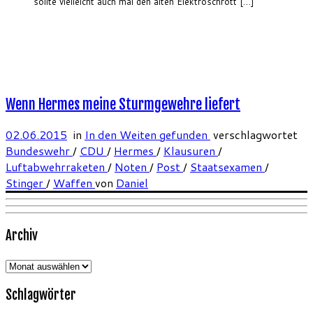
sollte vielleicht auch mal den alten Elektroschrott […]
Wenn Hermes meine Sturmgewehre liefert
02.06.2015
in
In den Weiten gefunden
verschlagwortet
Bundeswehr
/
CDU
/
Hermes
/
Klausuren
/
Luftabwehrraketen
/
Noten
/
Post
/
Staatsexamen
/
Stinger
/
Waffen
von
Daniel
Archiv
Archiv
Schlagwörter