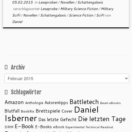
05.02.2015
in
Leseproben
/
Novellen
/
Schattengalaxis
verschlagwortet
Leseprobe
/
Military Science Fiction
/
Military
SciFi
/
Novellen
/
Schattengalaxis
/
Science Fiction
/
SciFi
von
Daniel
Archiv
Archiv
Schlagwörter
Battletech
Amazon
Autorentipps
Anthologie
Beam eBooks
Daniel
Brettspiele
Blutfall
Cover
BookRix
Isberner
Die letzten Tage
Das letzte Gefecht
E-Book
E-Books
DRM
eBook
Experimental Technical Readout