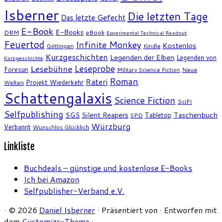
Isberner
Die letzten Tage
Das letzte Gefecht
E-Book
E-Books
DRM
eBook
Experimental Technical Readout
Feuertod
Infinite Monkey
Kostenlos
Göttingen
Kindle
Kurzgeschichten
Legenden der Elben
Legenden von
Kurzgeschichte
Leseprobe
Lesebühne
Foresun
Military Science Fiction
Neue
Roman
Rateri
Projekt Wiederkehr
Welten
Schattengalaxis
Science Fiction
SciFi
Selfpublishing
SGS
Silent Reapers
Taschenbuch
Tabletop
SPD
Würzburg
Verbannt
Wunschlos Glücklich
Linkliste
Buchdeals – günstige und kostenlose E-Books
Ich bei Amazon
Selfpublisher-Verband e.V.
·
© 2026
Daniel Isberner
·
Präsentiert von
·
Entworfen mit
dem
Customizr-Theme
·