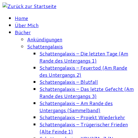
Zum
Inhalt
Home
springen
Über Mich
Bücher
Ankündigungen
Schattengalaxis
Schattengalaxis – Die letzten Tage (Am
Rande des Untergangs 1)
Schattengalaxis – Feuertod (Am Rande
des Untergangs 2)
Schattengalaxis – Blutfall
Schattengalaxis – Das letzte Gefecht (Am
Rande des Untergangs 3)
Schattengalaxis – Am Rande des
Untergangs (Sammelband)
Schattengalaxis – Projekt Wiederkehr
Schattengalaxis – Trügerischer Frieden
(Alte Feinde 1)