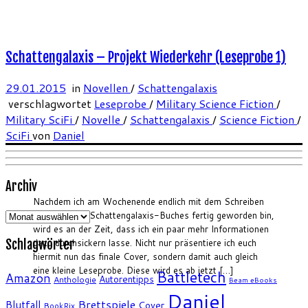
Schattengalaxis – Projekt Wiederkehr (Leseprobe 1)
29.01.2015
in
Novellen
/
Schattengalaxis
verschlagwortet
Leseprobe
/
Military Science Fiction
/
Military SciFi
/
Novelle
/
Schattengalaxis
/
Science Fiction
/
SciFi
von
Daniel
Archiv
Nachdem ich am Wochenende endlich mit dem Schreiben
Archiv
des nächsten Schattengalaxis-Buches fertig geworden bin,
wird es an der Zeit, dass ich ein paar mehr Informationen
dazu durchsickern lasse. Nicht nur präsentiere ich euch
Schlagwörter
hiermit nun das finale Cover, sondern damit auch gleich
eine kleine Leseprobe. Diese wird es ab jetzt […]
Battletech
Amazon
Autorentipps
Anthologie
Beam eBooks
Daniel
Brettspiele
Blutfall
Cover
BookRix