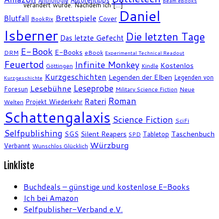
Anthologie
Beam eBooks
verändert wurde. Nachdem ich […]
Daniel
Brettspiele
Blutfall
Cover
BookRix
Isberner
Die letzten Tage
Das letzte Gefecht
E-Book
E-Books
DRM
eBook
Experimental Technical Readout
Feuertod
Infinite Monkey
Kostenlos
Göttingen
Kindle
Kurzgeschichten
Legenden der Elben
Legenden von
Kurzgeschichte
Leseprobe
Lesebühne
Foresun
Military Science Fiction
Neue
Roman
Rateri
Projekt Wiederkehr
Welten
Schattengalaxis
Science Fiction
SciFi
Selfpublishing
SGS
Silent Reapers
Taschenbuch
Tabletop
SPD
Würzburg
Verbannt
Wunschlos Glücklich
Linkliste
Buchdeals – günstige und kostenlose E-Books
Ich bei Amazon
Selfpublisher-Verband e.V.