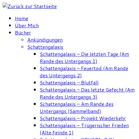
Zum
Inhalt
Home
springen
Über Mich
Bücher
Ankündigungen
Schattengalaxis
Schattengalaxis – Die letzten Tage (Am
Rande des Untergangs 1)
Schattengalaxis – Feuertod (Am Rande
des Untergangs 2)
Schattengalaxis – Blutfall
Schattengalaxis – Das letzte Gefecht (Am
Rande des Untergangs 3)
Schattengalaxis – Am Rande des
Untergangs (Sammelband)
Schattengalaxis – Projekt Wiederkehr
Schattengalaxis – Trügerischer Frieden
(Alte Feinde 1)