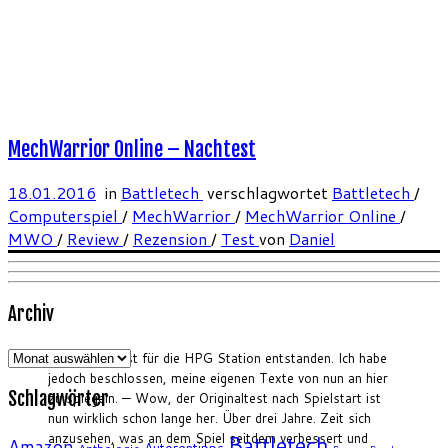
MechWarrior Online – Nachtest
18.01.2016
in
Battletech
verschlagwortet
Battletech
/
Computerspiel
/
MechWarrior
/
MechWarrior Online
/
MWO
/
Review
/
Rezension
/
Test
von
Daniel
Archiv
Archiv
Dieser Test ist für die HPG Station entstanden. Ich habe
jedoch beschlossen, meine eigenen Texte von nun an hier
Schlagwörter
zu spiegeln. — Wow, der Originaltest nach Spielstart ist
nun wirklich schon lange her. Über drei Jahre. Zeit sich
anzusehen, was an dem Spiel seitdem verbessert und
Battletech
Amazon
Autorentipps