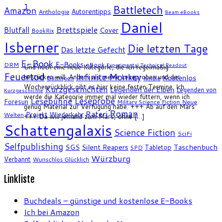
1
Battletech
Amazon
Autorentipps
Anthologie
Beam eBooks
Daniel
Brettspiele
Blutfall
Cover
BookRix
Isberner
Die letzten Tage
Das letzte Gefecht
E-Book
E-Books
DRM
eBook
Experimental Technical Readout
Und noch eine neue Kategorie, die ich regelmäßig
Feuertod
Infinite Monkey
bestücken will. Anders als meine Leseproben und der
Kostenlos
Göttingen
Kindle
Wochenrückblick gibt es hier keine festen Termine. Ich
Kurzgeschichten
Legenden der Elben
Legenden von
Kurzgeschichte
werde die Kategorie immer mal wieder füttern, wenn ich
Leseprobe
Lesebühne
Foresun
Military Science Fiction
Neue
genug Material zur Verfügung habe. +++ Ab auf den Mars
Roman
Rateri
Projekt Wiederkehr
Welten
+++ Da will jemand zum Mars, ohne […]
Schattengalaxis
Science Fiction
SciFi
Selfpublishing
SGS
Silent Reapers
Taschenbuch
Tabletop
SPD
Würzburg
Verbannt
Wunschlos Glücklich
Linkliste
Buchdeals – günstige und kostenlose E-Books
Ich bei Amazon