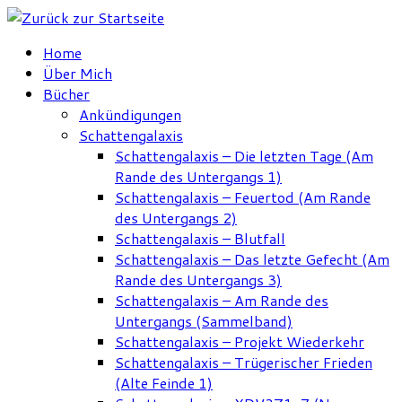
Zum
Inhalt
Home
springen
Über Mich
Bücher
Ankündigungen
Schattengalaxis
Schattengalaxis – Die letzten Tage (Am
Rande des Untergangs 1)
Schattengalaxis – Feuertod (Am Rande
des Untergangs 2)
Schattengalaxis – Blutfall
Schattengalaxis – Das letzte Gefecht (Am
Rande des Untergangs 3)
Schattengalaxis – Am Rande des
Untergangs (Sammelband)
Schattengalaxis – Projekt Wiederkehr
Schattengalaxis – Trügerischer Frieden
(Alte Feinde 1)