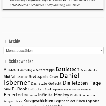
/
Mobiltelefon
/
Schnurren
/
Selfpublishing
von
Daniel
Archiv
Archiv
Schlagwörter
Battletech
Amazon
Autorentipps
Anthologie
Beam eBooks
Daniel
Brettspiele
Blutfall
Cover
BookRix
Isberner
Die letzten Tage
Das letzte Gefecht
E-Book
E-Books
DRM
eBook
Experimental Technical Readout
Feuertod
Infinite Monkey
Kostenlos
Göttingen
Kindle
Kurzgeschichten
Legenden der Elben
Legenden
Kurzgeschichte