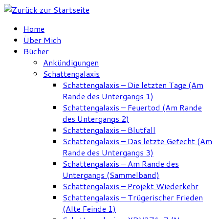
Zum
Inhalt
Home
springen
Über Mich
Bücher
Ankündigungen
Schattengalaxis
Schattengalaxis – Die letzten Tage (Am
Rande des Untergangs 1)
Schattengalaxis – Feuertod (Am Rande
des Untergangs 2)
Schattengalaxis – Blutfall
Schattengalaxis – Das letzte Gefecht (Am
Rande des Untergangs 3)
Schattengalaxis – Am Rande des
Untergangs (Sammelband)
Schattengalaxis – Projekt Wiederkehr
Schattengalaxis – Trügerischer Frieden
(Alte Feinde 1)