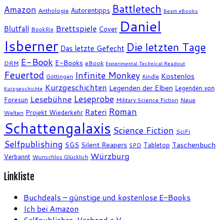
Battletech
Amazon
Autorentipps
Anthologie
Beam eBooks
Daniel
Brettspiele
Blutfall
Cover
BookRix
Isberner
Die letzten Tage
Das letzte Gefecht
E-Book
E-Books
DRM
eBook
Experimental Technical Readout
Feuertod
Infinite Monkey
Kostenlos
Göttingen
Kindle
Kurzgeschichten
Legenden der Elben
Legenden von
Kurzgeschichte
Leseprobe
Lesebühne
Foresun
Military Science Fiction
Neue
Roman
Rateri
Projekt Wiederkehr
Welten
Schattengalaxis
Science Fiction
SciFi
Selfpublishing
SGS
Silent Reapers
Taschenbuch
Tabletop
SPD
Würzburg
Verbannt
Wunschlos Glücklich
Linkliste
Buchdeals – günstige und kostenlose E-Books
Ich bei Amazon
Selfpublisher-Verband e.V.