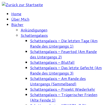
Zum
Inhalt
Home
springen
Über Mich
Bücher
Ankündigungen
Schattengalaxis
Schattengalaxis – Die letzten Tage (Am
Rande des Untergangs 1)
Schattengalaxis – Feuertod (Am Rande
des Untergangs 2)
Schattengalaxis – Blutfall
Schattengalaxis – Das letzte Gefecht (Am
Rande des Untergangs 3)
Schattengalaxis – Am Rande des
Untergangs (Sammelband)
Schattengalaxis – Projekt Wiederkehr
Schattengalaxis – Trügerischer Frieden
(Alte Feinde 1)