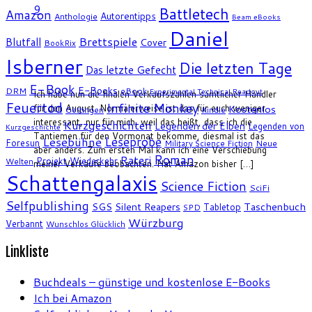
9
Battletech
Amazon
Autorentipps
Anthologie
Beam eBooks
Daniel
Brettspiele
Blutfall
Cover
BookRix
Isberner
Die letzten Tage
Das letzte Gefecht
E-Book
E-Books
DRM
eBook
Experimental Technical Readout
Ich habe nun die finalen Verkaufszahlen sämtlicher Händler
Feuertod
Infinite Monkey
für den August. Normalerweise ist das für euch weniger
Kostenlos
Göttingen
Kindle
interessant, nur für mich, weil das heißt, dass ich die
Kurzgeschichten
Legenden der Elben
Legenden von
Kurzgeschichte
Tantiemen für den Vormonat bekomme, diesmal ist das
Leseprobe
Lesebühne
Foresun
Military Science Fiction
Neue
aber anders. Zum ersten Mal kann ich eine Verschiebung
Roman
Rateri
Projekt Wiederkehr
Welten
meiner Verkäufe beobachten. Hat Amazon bisher […]
Schattengalaxis
Science Fiction
SciFi
Selfpublishing
SGS
Silent Reapers
Taschenbuch
Tabletop
SPD
Würzburg
Verbannt
Wunschlos Glücklich
Linkliste
Buchdeals – günstige und kostenlose E-Books
Ich bei Amazon