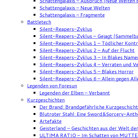
Schattengalaxis – Ausbruch (Neue Welten 
Schattengalaxis – Neue Welten
Schattengalaxis – Fragmente
Battletech
Silent-Reapers-Zyklus
Silent-Reapers-Zyklus – Gejagt (Sammelb
Silent-Reapers-Zyklus 1 – Tödlicher Kont
Silent-Reapers-Zyklus 2 – Auf der Flucht
Silent-Reapers-Zyklus 3 – In Blakes Name
Silent-Reapers-Zyklus 4 – Verraten und V
Silent-Reapers-Zyklus 5 – Blakes Horror
Silent-Reapers-Zyklus 6 – Allein gegen All
Legenden von Foresun
Legenden der Elben – Verbannt
Kurzgeschichten
Der Brand: Brandgefährliche Kurzgeschich
Blutroter Stahl: Eine Sword&Sorcery-Anth
Artefakte
Geisterland – Geschichten aus der Welt de
ULTIMA RATIO – Im Schatten von MUTTER: