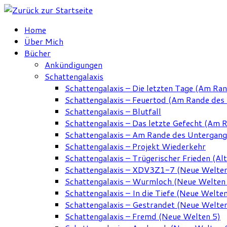
Zum
Inhalt
Home
springen
Über Mich
Bücher
Ankündigungen
Schattengalaxis
Schattengalaxis – Die letzten Tage (Am Ra
Schattengalaxis – Feuertod (Am Rande des
Schattengalaxis – Blutfall
Schattengalaxis – Das letzte Gefecht (Am 
Schattengalaxis – Am Rande des Untergan
Schattengalaxis – Projekt Wiederkehr
Schattengalaxis – Trügerischer Frieden (Alt
Schattengalaxis – XDV3Z1-7 (Neue Welten
Schattengalaxis – Wurmloch (Neue Welten
Schattengalaxis – In die Tiefe (Neue Welten
Schattengalaxis – Gestrandet (Neue Welten
Schattengalaxis – Fremd (Neue Welten 5)