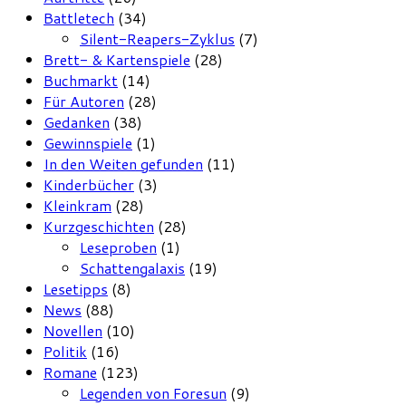
Battletech
(34)
Silent-Reapers-Zyklus
(7)
Brett- & Kartenspiele
(28)
Buchmarkt
(14)
Für Autoren
(28)
Gedanken
(38)
Gewinnspiele
(1)
In den Weiten gefunden
(11)
Kinderbücher
(3)
Kleinkram
(28)
Kurzgeschichten
(28)
Leseproben
(1)
Schattengalaxis
(19)
Lesetipps
(8)
News
(88)
Novellen
(10)
Politik
(16)
Romane
(123)
Legenden von Foresun
(9)