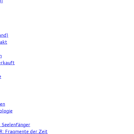
6)
and)
rakt
n
erkauft
e
ten
ologie
r Seelenfänger
 Fragmente der Zeit