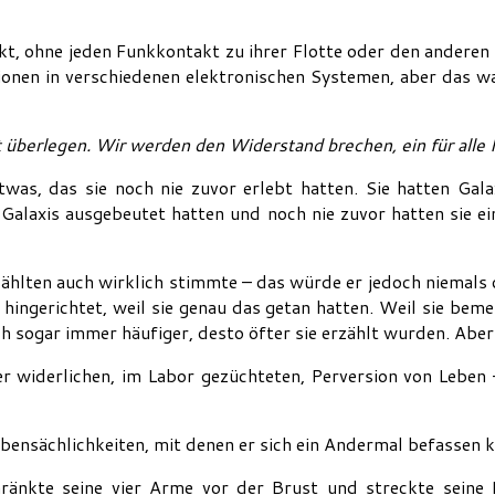
t, ohne jeden Funkkontakt zu ihrer Flotte oder den anderen
ktionen in verschiedenen elektronischen Systemen, aber das 
 überlegen. Wir werden den Widerstand brechen, ein für alle 
as, das sie noch nie zuvor erlebt hatten. Sie hatten Gala
 Galaxis ausgebeutet hatten und noch nie zuvor hatten sie e
erzählten auch wirklich stimmte – das würde er jedoch niemal
hingerichtet, weil sie genau das getan hatten. Weil sie bem
h sogar immer häufiger, desto öfter sie erzählt wurden. Abe
er widerlichen, im Labor gezüchteten, Perversion von Leben
bensächlichkeiten, mit denen er sich ein Andermal befassen kon
chränkte seine vier Arme vor der Brust und streckte seine