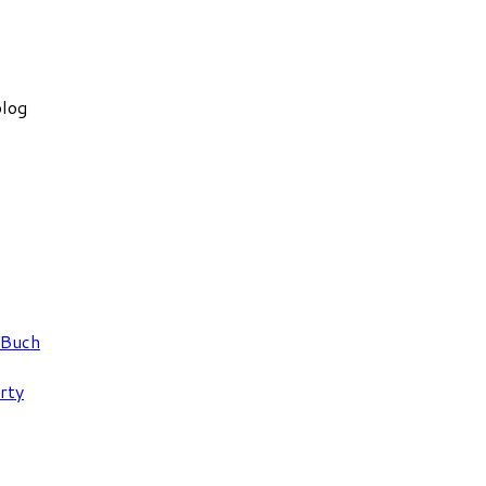
olog
 Buch
rty