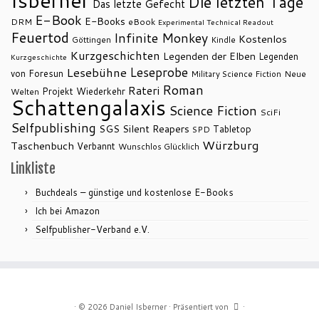
Isberner
Die letzten Tage
Das letzte Gefecht
E-Book
E-Books
DRM
eBook
Experimental Technical Readout
Feuertod
Infinite Monkey
Kostenlos
Göttingen
Kindle
Kurzgeschichten
Legenden der Elben
Legenden
Kurzgeschichte
Leseprobe
Lesebühne
von Foresun
Military Science Fiction
Neue
Roman
Rateri
Projekt Wiederkehr
Welten
Schattengalaxis
Science Fiction
SciFi
Selfpublishing
SGS
Silent Reapers
Tabletop
SPD
Würzburg
Taschenbuch
Verbannt
Wunschlos Glücklich
Linkliste
Buchdeals – günstige und kostenlose E-Books
Ich bei Amazon
Selfpublisher-Verband e.V.
·
© 2026
Daniel Isberner
·
Präsentiert von
·