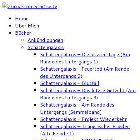
Zum
Inhalt
Home
springen
Über Mich
Bücher
Ankündigungen
Schattengalaxis
Schattengalaxis – Die letzten Tage (Am
Rande des Untergangs 1)
Schattengalaxis – Feuertod (Am Rande
des Untergangs 2)
Schattengalaxis – Blutfall
Schattengalaxis – Das letzte Gefecht (Am
Rande des Untergangs 3)
Schattengalaxis – Am Rande des
Untergangs (Sammelband)
Schattengalaxis – Projekt Wiederkehr
Schattengalaxis – Trügerischer Frieden
(Alte Feinde 1)