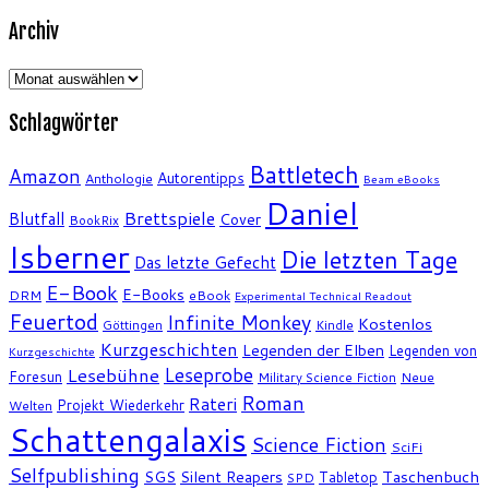
Archiv
Archiv
Schlagwörter
Battletech
Amazon
Autorentipps
Anthologie
Beam eBooks
Daniel
Brettspiele
Blutfall
Cover
BookRix
Isberner
Die letzten Tage
Das letzte Gefecht
E-Book
E-Books
DRM
eBook
Experimental Technical Readout
Feuertod
Infinite Monkey
Kostenlos
Göttingen
Kindle
Kurzgeschichten
Legenden der Elben
Legenden von
Kurzgeschichte
Leseprobe
Lesebühne
Foresun
Military Science Fiction
Neue
Roman
Rateri
Projekt Wiederkehr
Welten
Schattengalaxis
Science Fiction
SciFi
Selfpublishing
SGS
Silent Reapers
Taschenbuch
Tabletop
SPD