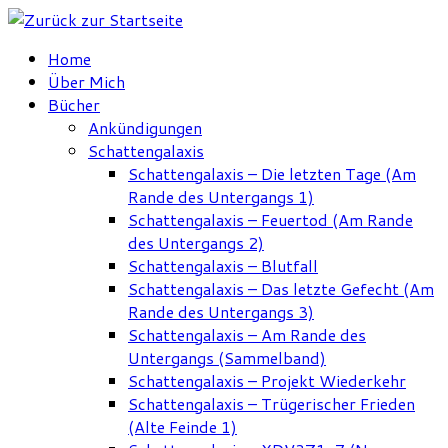
Zum
Inhalt
Home
springen
Über Mich
Bücher
Ankündigungen
Schattengalaxis
Schattengalaxis – Die letzten Tage (Am
Rande des Untergangs 1)
Schattengalaxis – Feuertod (Am Rande
des Untergangs 2)
Schattengalaxis – Blutfall
Schattengalaxis – Das letzte Gefecht (Am
Rande des Untergangs 3)
Schattengalaxis – Am Rande des
Untergangs (Sammelband)
Schattengalaxis – Projekt Wiederkehr
Schattengalaxis – Trügerischer Frieden
(Alte Feinde 1)