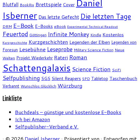
Daniel
Brettspiele
Blutfall
Cover
BookRix
Isberner
Die letzten Tage
Das letzte Gefecht
E-Book
E-Books
DRM
eBook
Experimental Technical Readout
Feuertod
Infinite Monkey
Kostenlos
Göttingen
Kindle
Kurzgeschichten
Legenden der Elben
Legenden von
Kurzgeschichte
Leseprobe
Lesebühne
Foresun
Military Science Fiction
Neue
Roman
Rateri
Projekt Wiederkehr
Welten
Schattengalaxis
Science Fiction
SciFi
Selfpublishing
SGS
Silent Reapers
Taschenbuch
Tabletop
SPD
Würzburg
Verbannt
Wunschlos Glücklich
Linkliste
Buchdeals – günstige und kostenlose E-Books
Ich bei Amazon
Selfpublisher-Verband e.V.
·
© 2026
Daniel Isberner
·
Präsentiert von
·
Entworfen mit