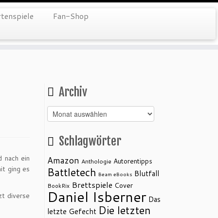
tenspiele
Fan-Shop
Archiv
Archiv
Schlagwörter
d nach ein
Amazon
Autorentipps
Anthologie
t ging es
Battletech
Blutfall
Beam eBooks
Brettspiele
Cover
BookRix
Daniel Isberner
zt diverse
Das
Die letzten
letzte Gefecht