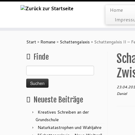
Home
Impressu
Zum
Inhalt
Start
»
Romane
»
Schattengalaxis
»
Schattengalxis II – 
springen
Scha
Finde
Suchen
Zwi
nach:
23.04.20
Daniel
Neueste Beiträge
Kreatives Schreiben an der
Grundschule
Naturkatastrophen und Wahljahre