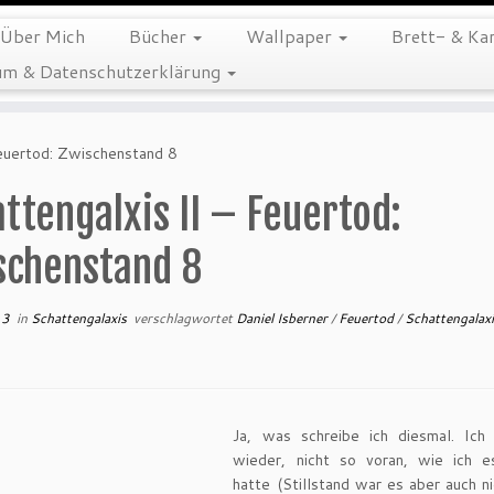
Über Mich
Bücher
Wallpaper
Brett- & Kar
m & Datenschutzerklärung
Feuertod: Zwischenstand 8
ttengalxis II – Feuertod:
schenstand 8
13
in
Schattengalaxis
verschlagwortet
Daniel Isberner
/
Feuertod
/
Schattengalax
Ja, was schreibe ich diesmal. Ich
wieder, nicht so voran, wie ich e
hatte (Stillstand war es aber auch ni