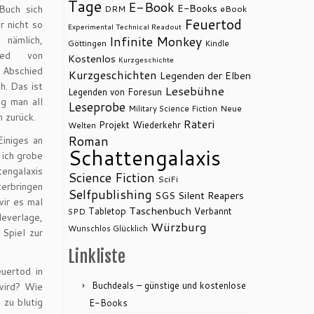
Tage
E-Book
E-Books
Buch sich
DRM
eBook
Feuertod
 nicht so
Experimental Technical Readout
 nämlich,
Infinite Monkey
Göttingen
Kindle
ied von
Kostenlos
Kurzgeschichte
 Abschied
Kurzgeschichten
Legenden der Elben
h. Das ist
Lesebühne
Legenden von Foresun
ag man all
Leseprobe
Military Science Fiction
Neue
n zurück.
Rateri
Projekt Wiederkehr
Welten
Roman
Einiges an
Schattengalaxis
 ich grobe
tengalaxis
Science Fiction
SciFi
terbringen
Selfpublishing
SGS
Silent Reapers
wir es mal
Taschenbuch
Tabletop
Verbannt
SPD
leverlage,
Würzburg
Wunschlos Glücklich
 Spiel zur
Linkliste
uertod in
Buchdeals – günstige und kostenlose
wird? Wie
 zu blutig
E-Books