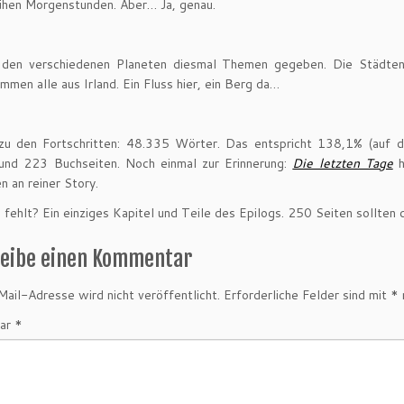
rühen Morgenstunden. Aber… Ja, genau.
 den verschiedenen Planeten diesmal Themen gegeben. Die Städte
mmen alle aus Irland. Ein Fluss hier, ein Berg da…
zu den Fortschritten: 48.335 Wörter. Das entspricht 138,1% (auf d
 und 223 Buchseiten. Noch einmal zur Erinnerung:
Die letzten Tage
h
n an reiner Story.
fehlt? Ein einziges Kapitel und Teile des Epilogs. 250 Seiten sollten dr
reibe einen Kommentar
ail-Adresse wird nicht veröffentlicht.
Erforderliche Felder sind mit
*
ar
*