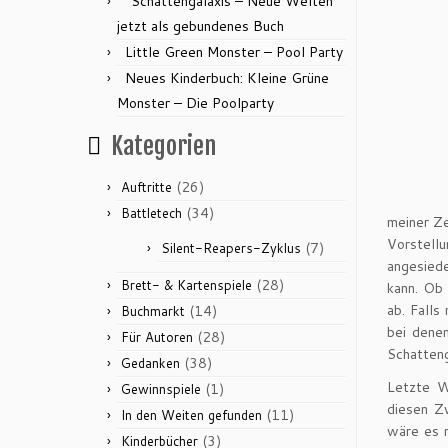
“Schattengalaxis – Neue Welten”
jetzt als gebundenes Buch
Little Green Monster – Pool Party
Neues Kinderbuch: Kleine Grüne
Monster – Die Poolparty
Kategorien
(26)
Auftritte
(34)
Battletech
meiner Ze
Vorstellu
(7)
Silent-Reapers-Zyklus
angesiede
(28)
Brett- & Kartenspiele
kann. Ob 
ab. Falls
(14)
Buchmarkt
bei denen
(28)
Für Autoren
Schatteng
(38)
Gedanken
Letzte W
(1)
Gewinnspiele
diesen Z
(11)
In den Weiten gefunden
wäre es m
(3)
Kinderbücher