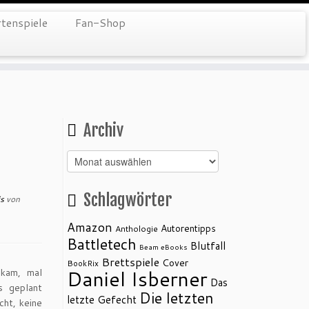
tenspiele
Fan-Shop
Archiv
Archiv
Schlagwörter
is
von
Amazon
Autorentipps
Anthologie
Battletech
Blutfall
Beam eBooks
Brettspiele
Cover
BookRix
Daniel Isberner
 kam, mal
Das
s geplant
Die letzten
letzte Gefecht
cht, keine