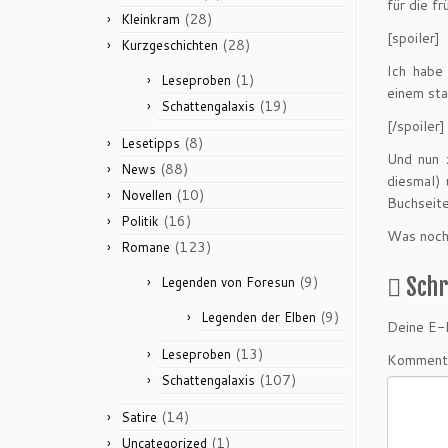
für die f
(28)
Kleinkram
[spoiler]
(28)
Kurzgeschichten
Ich habe
(1)
Leseproben
einem sta
(19)
Schattengalaxis
[/spoiler]
(8)
Lesetipps
Und nun 
(88)
News
diesmal)
(10)
Novellen
Buchseite
(16)
Politik
Was noch 
(123)
Romane
(9)
Sch
Legenden von Foresun
(9)
Legenden der Elben
Deine E-M
(13)
Leseproben
Komment
(107)
Schattengalaxis
(14)
Satire
(1)
Uncategorized