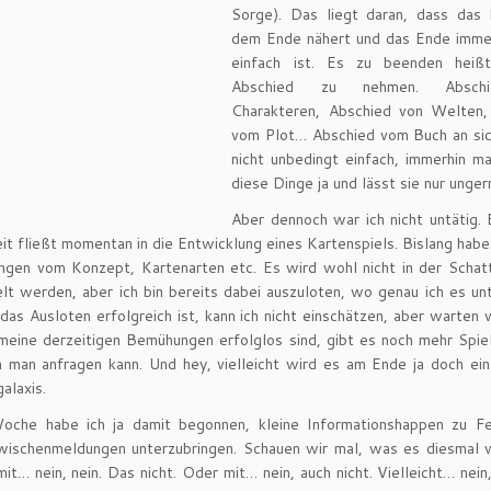
Sorge). Das liegt daran, dass das 
dem Ende nähert und das Ende immer
einfach ist. Es zu beenden heißt
Abschied zu nehmen. Absch
Charakteren, Abschied von Welten,
vom Plot… Abschied vom Buch an sic
nicht unbedingt einfach, immerhin m
diese Dinge ja und lässt sie nur unger
Aber dennoch war ich nicht untätig. 
it fließt momentan in die Entwicklung eines Kartenspiels. Bislang habe
ngen vom Konzept, Kartenarten etc. Es wird wohl nicht in der Schat
lt werden, aber ich bin bereits dabei auszuloten, wo genau ich es un
das Ausloten erfolgreich ist, kann ich nicht einschätzen, aber warten 
 meine derzeitigen Bemühungen erfolglos sind, gibt es noch mehr Spie
 man anfragen kann. Und hey, vielleicht wird es am Ende ja doch ein
alaxis.
oche habe ich ja damit begonnen, kleine Informationshappen zu Fe
wischenmeldungen unterzubringen. Schauen wir mal, was es diesmal 
it… nein, nein. Das nicht. Oder mit… nein, auch nicht. Vielleicht… nein,