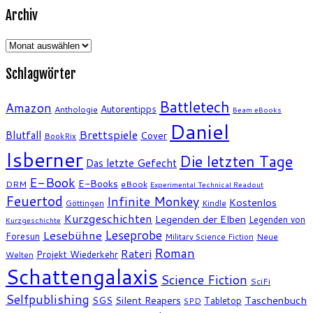
Archiv
Archiv
Schlagwörter
Battletech
Amazon
Autorentipps
Anthologie
Beam eBooks
Daniel
Brettspiele
Blutfall
Cover
BookRix
Isberner
Die letzten Tage
Das letzte Gefecht
E-Book
E-Books
DRM
eBook
Experimental Technical Readout
Feuertod
Infinite Monkey
Kostenlos
Göttingen
Kindle
Kurzgeschichten
Legenden der Elben
Legenden von
Kurzgeschichte
Leseprobe
Lesebühne
Foresun
Military Science Fiction
Neue
Roman
Rateri
Projekt Wiederkehr
Welten
Schattengalaxis
Science Fiction
SciFi
Selfpublishing
SGS
Silent Reapers
Taschenbuch
Tabletop
SPD