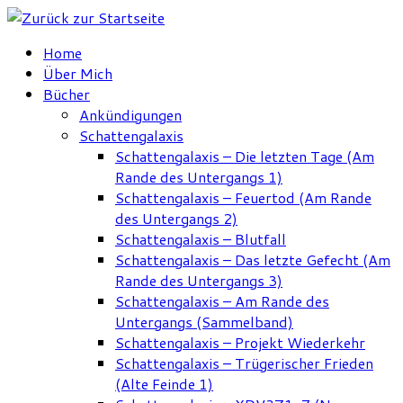
Zum
Inhalt
Home
springen
Über Mich
Bücher
Ankündigungen
Schattengalaxis
Schattengalaxis – Die letzten Tage (Am
Rande des Untergangs 1)
Schattengalaxis – Feuertod (Am Rande
des Untergangs 2)
Schattengalaxis – Blutfall
Schattengalaxis – Das letzte Gefecht (Am
Rande des Untergangs 3)
Schattengalaxis – Am Rande des
Untergangs (Sammelband)
Schattengalaxis – Projekt Wiederkehr
Schattengalaxis – Trügerischer Frieden
(Alte Feinde 1)