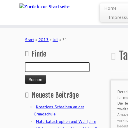
Home
Impressu
Zum
Inhalt
Start
»
2013
»
Juli
»
31.
springen
Ta
Finde
Suchen
nach:
Derze
Neueste Beiträge
für me
Die l
Kreatives Schreiben an der
zwei
Grundschule
Amazo
wirk
Naturkatastrophen und Wahljahre
bedeu