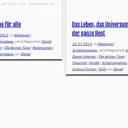
g gemacht habe. Mittlerweile bin
er richtig gespannt […]
e für alle
Das Leben, das Universu
der ganze Rest
.2013
in
Kleinkram
/
engalaxis
verschlagwortet
Daniel
31.07.2013
in
Kleinkram
/
er
/
Die letzten Tage
/
Rezensionen
/
Schattengalaxis
verschlagwortet
A
engalaxis
von
Daniel
Daniel Isberner
/
Die letzten Tage
/
Feuertod
/
Kindle
/
Schattengalaxis
Science Fiction
/
SGS
von
Daniel