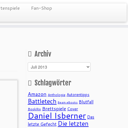
tenspiele
Fan-Shop
Archiv
Archiv
Schlagwörter
Amazon
Autorentipps
Anthologie
Battletech
Blutfall
Beam eBooks
Brettspiele
Cover
BookRix
Daniel Isberner
Das
Die letzten
letzte Gefecht