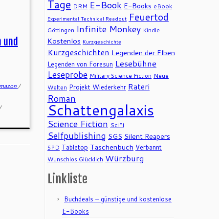
Tage
E-Book
E-Books
DRM
eBook
Feuertod
Experimental Technical Readout
Infinite Monkey
Göttingen
Kindle
m und
Kostenlos
Kurzgeschichte
Kurzgeschichten
Legenden der Elben
Lesebühne
Legenden von Foresun
Leseprobe
Military Science Fiction
Neue
Rateri
mazon
/
Projekt Wiederkehr
Welten
Roman
Schattengalaxis
/
Science Fiction
SciFi
Selfpublishing
SGS
Silent Reapers
Taschenbuch
Tabletop
Verbannt
SPD
Würzburg
Wunschlos Glücklich
Linkliste
Buchdeals – günstige und kostenlose
E-Books