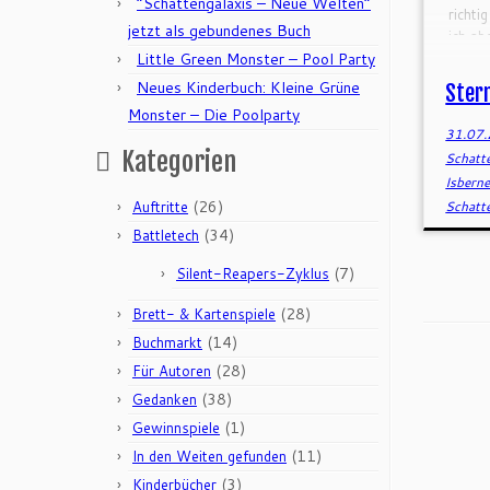
“Schattengalaxis – Neue Welten”
richti
jetzt als gebundenes Buch
ich ab
Little Green Monster – Pool Party
Neues Kinderbuch: Kleine Grüne
Stern
Monster – Die Poolparty
31.07
Kategorien
Schatt
Isbern
(26)
Auftritte
Schatt
(34)
Battletech
(7)
Silent-Reapers-Zyklus
(28)
Brett- & Kartenspiele
(14)
Buchmarkt
(28)
Für Autoren
(38)
Gedanken
(1)
Gewinnspiele
(11)
In den Weiten gefunden
(3)
Kinderbücher